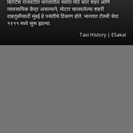
ब्रिटिश राजवटीत भारतातील सर्वात मोठे बंदर शहर आणि
व्यावसायिक केंद्र असल्याने, मोटार चालवलेल्या शहरी
वाहतुकीसाठी मुंबई हे पसंतीचे ठिकाण होते. भारतात टॅक्सी सेवा
१९११ मध्ये सुरू झाल्या.
Taxi History
|
ESakal