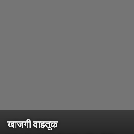
खाजगी वाहतूक