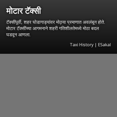
मोटार टॅक्सी
टॅक्सींपूर्वी, शहर घोडागाड्यांवर मोठ्या प्रमाणात अवलंबून होते.
मोटार टॅक्सींच्या आगमनाने शहरी गतिशीलतेमध्ये मोठा बदल
घडवून आणला.
Taxi History
|
ESakal