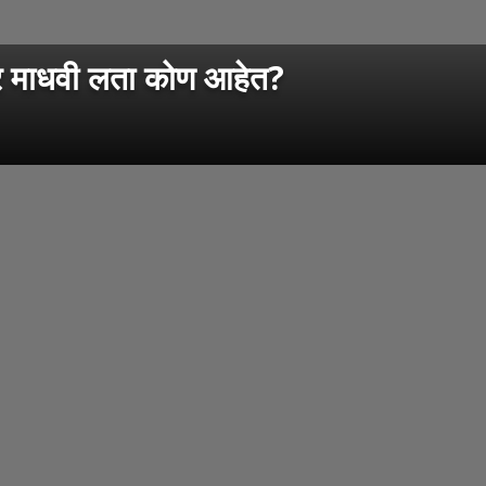
वार माधवी लता कोण आहेत?