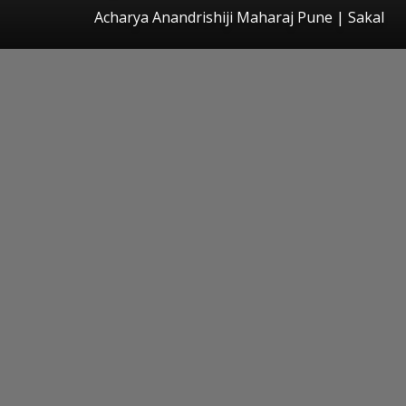
Acharya Anandrishiji Maharaj Pune
|
Sakal