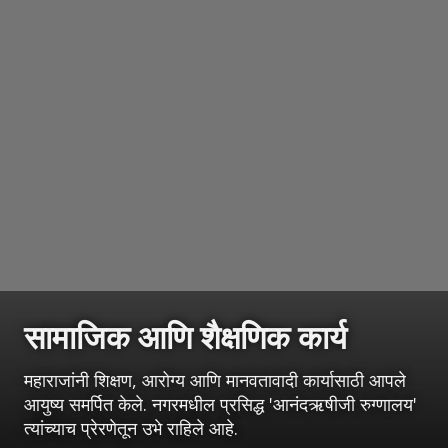
सामाजिक आणि शैक्षणिक कार्य
महाराजांनी शिक्षण, आरोग्य आणि मानवतावादी कार्यासाठी आपले
आयुष्य समर्पित केले. नगरमधील प्रसिद्ध 'आनंदऋषीजी रुग्णालय'
त्यांच्याच प्रेरणेतून उभे राहिले आहे.