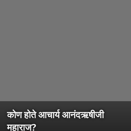
कोण होते आचार्य आनंदऋषीजी
महाराज?