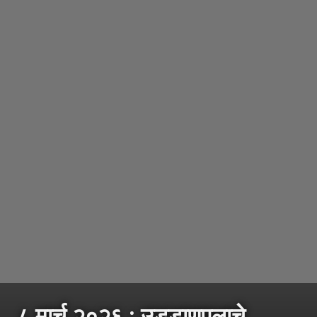
८ मार्च २०२६ : उड्डाणपुलाचे