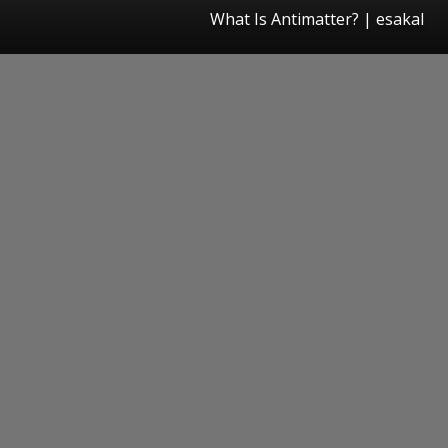
What Is Antimatter?
|
esakal