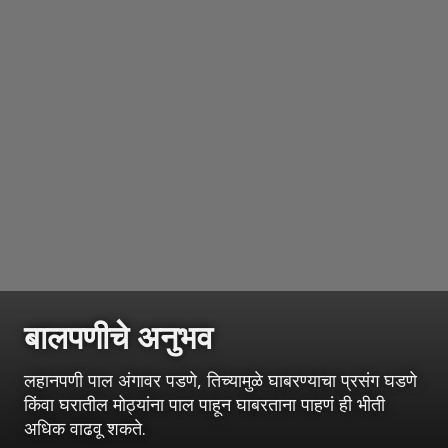
बालपणीचे अनुभव
लहानपणी पाल अंगावर पडणे, तिच्यामुळे घाबरण्याचा प्रसंग घडणे
किंवा घरातील मोठ्यांना पाल पाहून घाबरताना पाहणं ही भीती
अधिक वाढवू शकते.