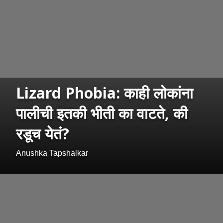
Lizard Phobia: काही लोकांना
पालीची इतकी भीती का वाटते, की
रडूच येतं?
Anushka Tapshalkar