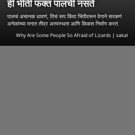
ही भीती फक्त पालची नसते
पालचं अचानक धावणं, तिचं रूप किंवा भिंतीवरून वेगाने सरकणं
अनेकांच्या मनात तीव्र अस्वस्थता आणि किळस निर्माण करतं.
Why Are Some People So Afraid of Lizards
|
sakal