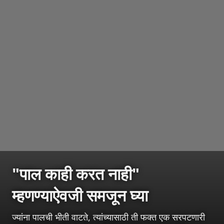
"पाल काही करत नाही"
म्हणण्याऐवजी समजून घ्या
ज्यांना पालची भीती वाटते, त्यांच्यासाठी ती फक्त एक सरपटणारी