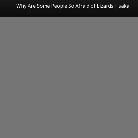
Why Are Some People So Afraid of Lizards
|
sakal