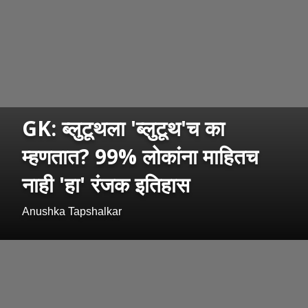
GK: ब्लुटूथला 'ब्लुटूथ'च का
म्हणतात? 99% लोकांना माहितच
नाही 'हा' रंजक इतिहास
Anushka Tapshalkar