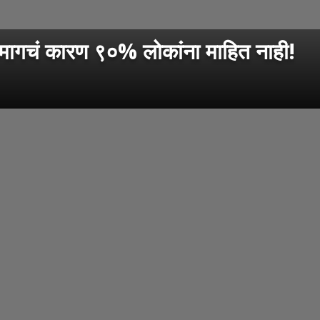
मागचं कारण ९०% लोकांना माहित नाही!