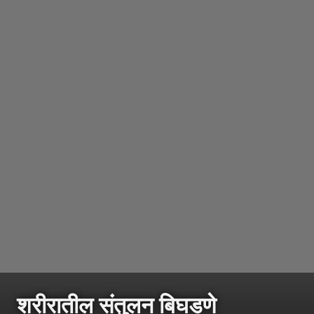
शरीरातील संतुलन बिघडणे