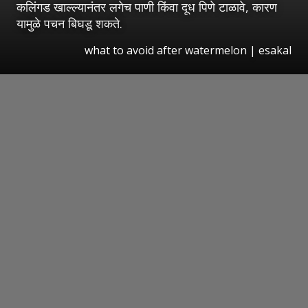
कलिंगड खाल्ल्यानंतर लगेच पाणी किंवा दूध पिणे टाळावे, कारण
यामुळे पचन बिघडू शकते.
what to avoid after watermelon
|
esakal