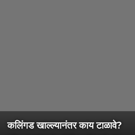
कलिंगड खाल्ल्यानंतर काय टाळावे?