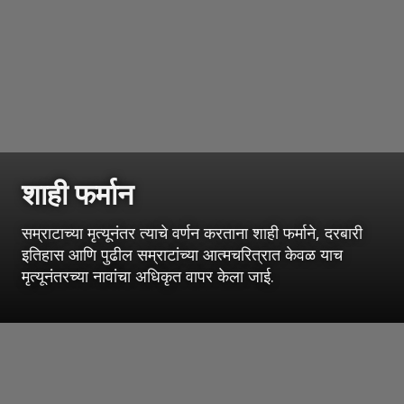
शाही फर्मान
सम्राटाच्या मृत्यूनंतर त्याचे वर्णन करताना शाही फर्माने, दरबारी
इतिहास आणि पुढील सम्राटांच्या आत्मचरित्रात केवळ याच
मृत्यूनंतरच्या नावांचा अधिकृत वापर केला जाई.