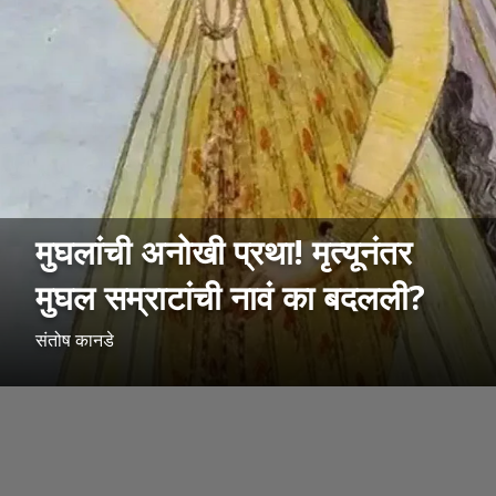
मुघलांची अनोखी प्रथा! मृत्यूनंतर
मुघल सम्राटांची नावं का बदलली?
संतोष कानडे