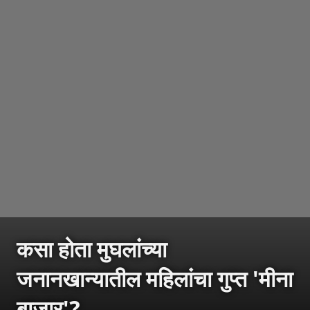
कसा होता मुघलांच्या
जनानखान्यातील महिलांचा गुप्त 'मीना
बाजार'?