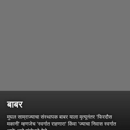
बाबर
मुघल साम्राज्याचा संस्थापक बाबर याला मृत्यूनंतर 'फिरदौस
मकानी' म्हणजेच 'स्वर्गात राहणारा' किंवा 'ज्याचा निवास स्वर्गात