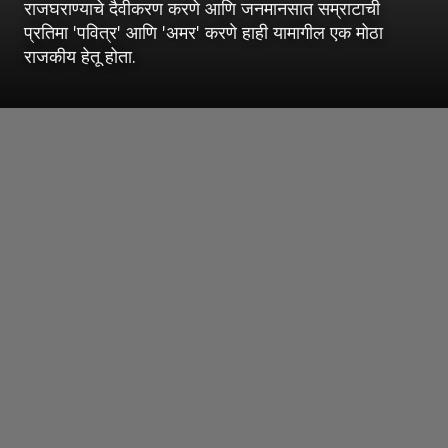
राजघराण्याचे दैवीकरण करणे आणि जनमानसात सम्राटाची
प्रतिमा 'पवित्र' आणि 'अमर' करणे हाही यामागील एक मोठा
राजकीय हेतू होता.