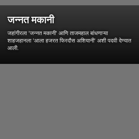
जन्नत मकानी
जहांगीरला 'जन्नत मकानी' आणि ताजमहाल बांधणाऱ्या
शाहजहानला 'आला हजरत फिरदौस अशियानी' अशी पदवी देण्यात
आली.