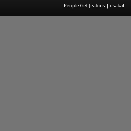
People Get Jealous
|
esakal