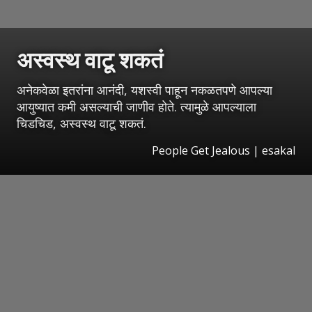
अस्वस्थ वाटू शकतं
अनेकवेळा इतरांना आनंदी, यशस्वी पाहून नकळतपणे आपल्या
आयुष्यात कमी असल्याची जाणीव होते. त्यामुळे आपल्याला
चिडचिड, अस्वस्थ वाटू शकतं.
People Get Jealous
|
esakal