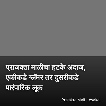
प्राजक्ता माळीचा हटके अंदाज,
एकीकडे ग्लॅमर तर दुसरीकडे
पारंपारिक लूक
Prajakta Mali
|
esakal