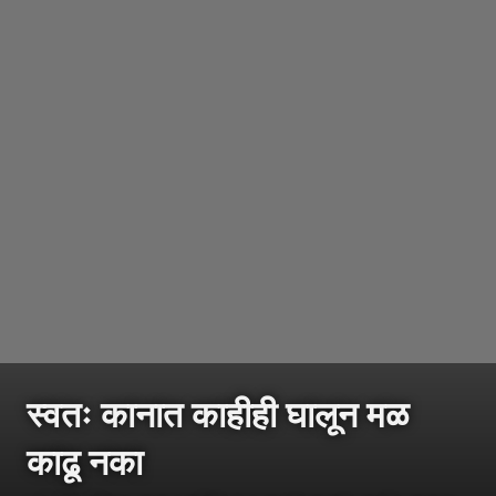
स्वतः कानात काहीही घालून मळ
काढू नका