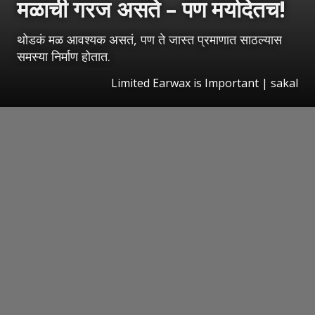
मळाची गरज असते – पण मर्यादेतच!
थोडकं मळ आवश्यक असतं, पण ते जास्त प्रमाणात साठल्यास
समस्या निर्माण होतात.
Limited Earwax is Important | sakal