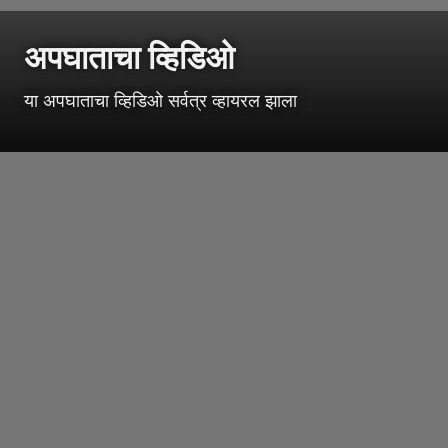
अपघाताचा व्हिडिओ
या अपघाताचा व्हिडिओ सर्वत्र व्हायरल झाला