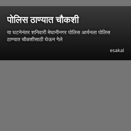
पोलिस ठाण्यात चौकशी
या घटनेनंतर शनिवारी मेघानीनगर पोलिस आर्यनला पोलिस
ठाण्यात चौकशीसाठी घेऊन गेले
esakal