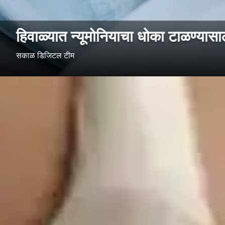
हिवाळ्यात न्यूमोनियाचा धोका टाळण्यास
सकाळ डिजिटल टीम