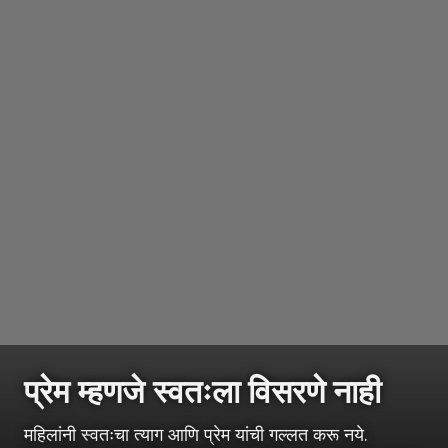
प्रेम म्हणजे
स्वतःला
विसरणे नाही
महिलांनी स्वतःचा त्याग आणि प्रेम यांची गल्लत करू नये.