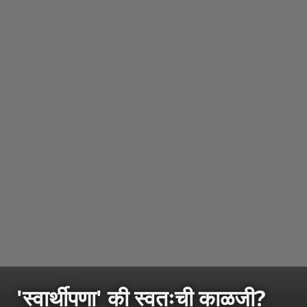
'स्वार्थीपणा' की स्वतःची काळजी?