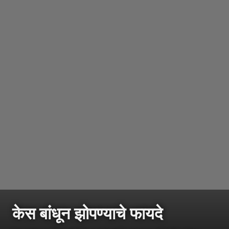
केस बांधून झोपण्याचे फायदे