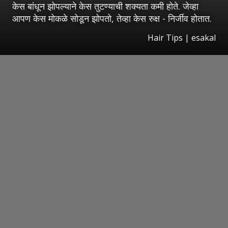
केस बांधून झोपल्याने केस तुटण्याची शक्यता कमी होते. जेव्हा
आपण केस मोकळे सोडून झोपतो, तेव्हा केस रुक्ष - निर्जीव होतात.
Hair Tips | esakal