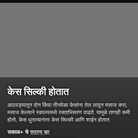
केस सिल्की होतात
आठवड्यातून दोन किंवा तीनवेळा केसांना तेल लावून मसाज करा,
मसाज केल्याने स्काल्पमध्ये रक्ताभिसरण वाढते. यामुळे ताणही कमी
होतो, केस धुतल्यानंतर केस सिल्की आणि शाईन होतात.
सकाळ+ चे
सदस्य व्हा