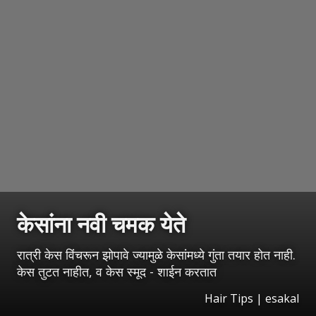
केसांना नवी चमक येते
रात्री केस विंचरून झोपावे ज्यामुळे केसांमध्ये गुंता तयार होत नाही.
केस तुटत नाहीत, व केस स्मूद - शाईन करतात
Hair Tips | esakal