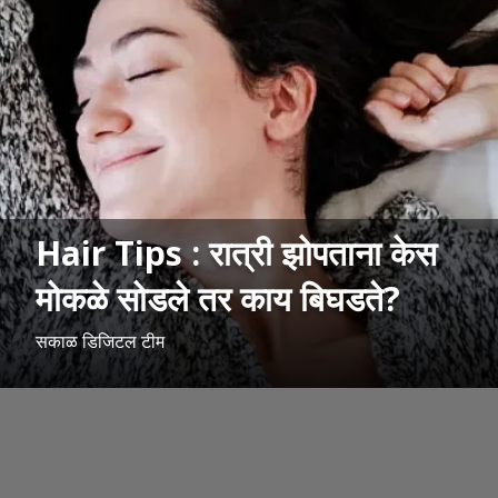
Hair Tips : रात्री झोपताना केस
मोकळे सोडले तर काय बिघडते?
सकाळ डिजिटल टीम