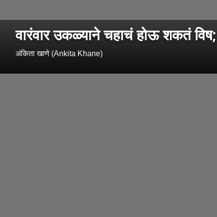
वारंवार उकळ्याने चहाचं होऊ शकतं विष;
अंकिता खाणे (Ankita Khane)