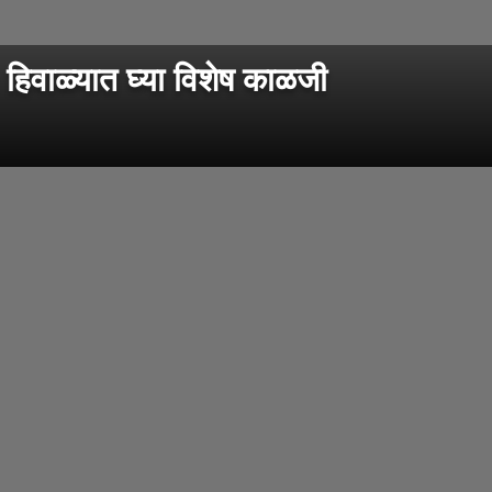
 हिवाळ्यात घ्या विशेष काळजी