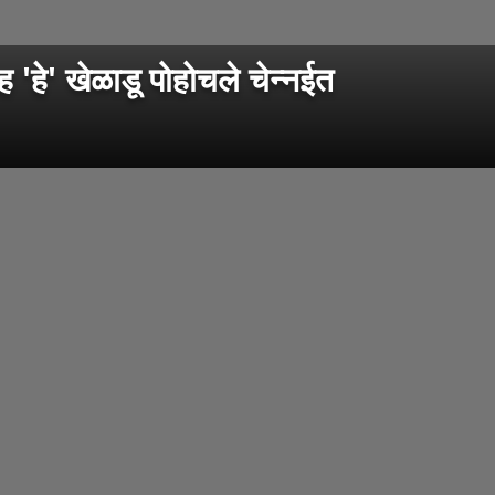
 'हे' खेळाडू पोहोचले चेन्नईत