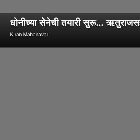
धोनीच्या सेनेची तयारी सुरू... ऋतुराजसह
Kiran Mahanavar