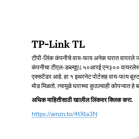
TP-Link TL
टीपी-लिंक कंपनीचे वाय-फाय अनेक घरात वापरले जात
कंपनीचा टीएल-डब्ल्यूए८५०आरई एन३०० वायरलेस रे
एक्सटेंडर आहे. हा १ इथरनेट पोर्टसह वाय-फाय बूस्टर 
मोड मिळतो. त्यामुळे घराच्या कुठल्याही कोपऱ्यात ह
अधिक माहितीसाठी खालील लिंकवर क्लिक करा.
https://amzn.to/4tXta3N