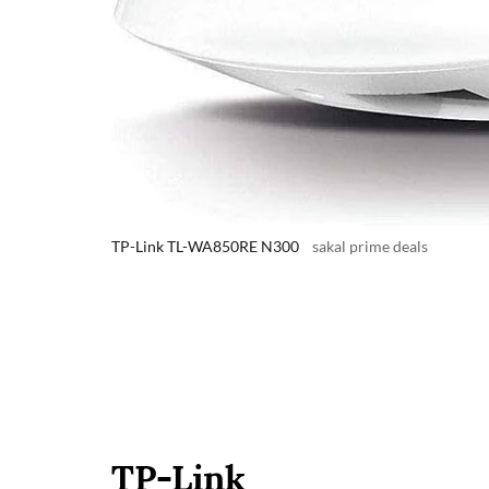
TP-Link TL-WA850RE N300
sakal prime deals
TP-Link