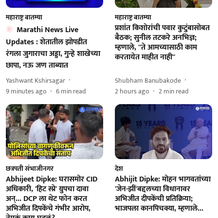
महाराष्ट्र बातम्या
महाराष्ट्र बातम्या
प्रशांत किशोरांची पवार कुटुंबासोबत
Marathi News Live
बैठक; सुनील तटकरे अनभिज्ञ;
Updates : शेतातील झोपडीत
म्हणाले, ''ते आमच्यासाठी काम
रंगला जुगाराचा अड्डा, गुन्हे शाखेच्या
करतायेत माहीत नाही''
छापा, नऊ जण ताब्यात
Yashwant Kshirsagar
Shubham Banubakode
9 minutes ago
6
min read
2 hours ago
2
min read
छत्रपती संभाजीनगर
देश
Abhijeet Dipke: घरासमोर CID
Abhijit Dipke: मोहन भागवतांच्या
अधिकारी, 'हिट स्प्रे' ग्रुपचा दावा
'जेन-झीं'बद्दलच्या विधानावर
अन्... DCP ला थेट फोन करत
अभिजीत दीपकेंची प्रतिक्रिया;
अभिजीत दिपकेंचे गंभीर आरोप,
भाजपला कानपिचक्या, म्हणाले...