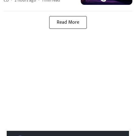
CD
2 hours ago
1
min read
Read More