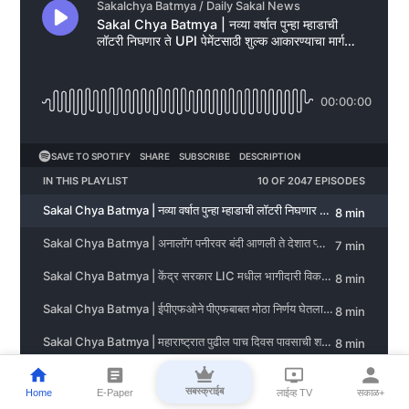
सबस्क्राईब
Home
E-Paper
लाईव्ह TV
सकाळ+