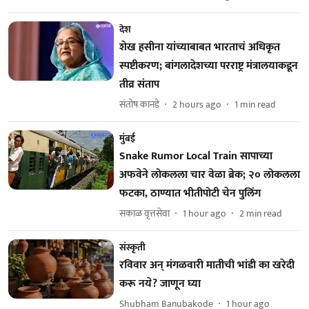
देश
शेख हसीना यांच्याबाबत भारताचं अधिकृत
स्पष्टीकरण; बांगलादेशच्या परराष्ट्र मंत्रालयाकडून
तीव्र संताप
संतोष कानडे
2 hours ago
1
min read
मुंबई
Snake Rumor Local Train सापाच्या
अफवेने लोकलला चार वेळा ब्रेक; २० लोकलला
फटका, ठाण्यात भीतीपोटी चेन पुलिंग
सकाळ वृत्तसेवा
1 hour ago
2
min read
संस्कृती
रविवार अन् मंगळवारी मातीची भांडी का खरेदी
करू नये? जाणून घ्या
Shubham Banubakode
1 hour ago