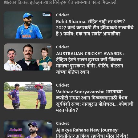
श्रीलंका क्रिकेट इलेव्हनच्या 8 विकेट्स घेत सामन्यात पकड मिळवली.
Cricket
Rohit Sharma: रोहित नाही तर कोण?
2027 वर्ल्ड कपसाठी टीम इंडियाकडे सलामीचे
हे 3 पर्याय; एक नाव सर्वात आघाडीवर
Cricket
AUSTRALIAN CRICKET AWARDS :
ट्रॅव्हिस हेडने सलग दुसऱ्या वर्षी जिंकला
मानाचा पुरस्कार! वॉर्नर, पाँटिंग, वॉटसन
यांच्या पंक्तित स्थान
Cricket
Vaibhav Sooryavanshi: भारताच्या
कसोटी संघात स्थान मिळवण्यासाठी वैभव
सूर्यवंशी सज्ज; नागपूरात पोहोचला... कोणाची
मदत घेतोय?
Cricket
Ajinkya Rahane New Journey:
निवृत्तीनंतर अजिंक्य रहाणेचा मोठा निर्णय!