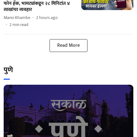
फोन हॅक, भामट्यांकडून २८ मिनिटांत ४
लाखांचा व्यवहार
Mansi Khambe
2 hours ago
2
min read
Read More
पुणे
पुणे