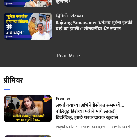
म्हणाले?
व्हिडिओ | Videos
Bajrang Sonawane: 'धनंजय मुंडेंना इतकी
घाई का झाली?' सोनवणेंचा थेट सवाल
Read More
प्रीमियर
Premier
अर्ध्या वयाच्या अभिनेत्रींसोबत रूममध्ये...
बॉलिवूड हिरोच्या पत्नीने मागे लावली
डिटेक्टिव्ह; झाले धक्कादायक खुलासे
Payal Naik
8 minutes ago
2
min read