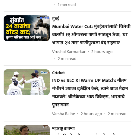
1
min read
मुंबई
Mumbai Water Cut: मुंबईकरांसाठी चिंतेची
बातमी! ११ ऑगस्टला पाणी साठवून ठेवा; 'या'
भागात २४ तास पाणीपुरवठा बंद राहणार
Vrushal Karmarkar
2 hours ago
2
min read
Cricket
IND vs SLC XI Warm UP Match: गौतम
गंभीरने ज्याला दुर्लक्षित केले, त्याने आज मैदान
गाजवले! श्रीलंकेच्या आठ विकेट्स, भारताचे
पुनरागमन
Varsha Balhe
2 hours ago
2
min read
महाराष्ट्र बातम्या