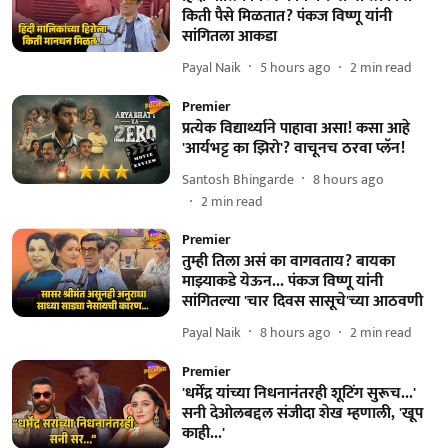
किती पैसे मिळतात? पंकज विष्णू यांनी
सांगितला आकडा
Payal Naik
5 hours ago
2
min read
Premier
प्रत्येक विद्यार्थ्याने पाहावा असा! कसा आहे
'आर्यभट्ट का झिरो'? वाचूनच ठरवा प्लॅन!
Santosh Bhingarde
8 hours ago
2
min read
Premier
तुम्ही तिला असं का वागवताय? बायका
माझ्याकडे येऊन... पंकज विष्णू यांनी
सांगितल्या 'चार दिवस सासूचे'च्या आठवणी
Payal Naik
8 hours ago
2
min read
Premier
'धर्मेंद्र यांच्या निधनानंतरही शूटिंग सुरूच...'
सनी देओलबद्दल संजीदा शेख म्हणाली, 'खूप
काही...'