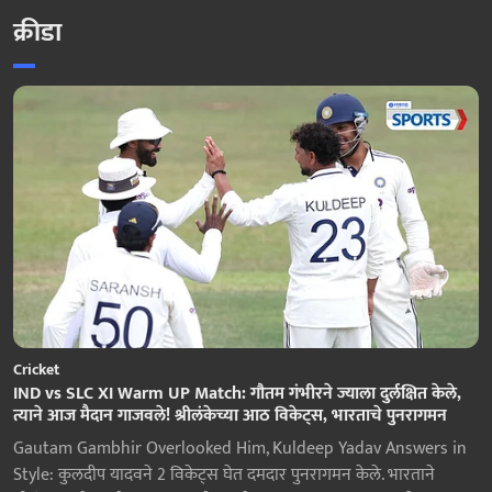
क्रीडा
Cricket
IND vs SLC XI Warm UP Match: गौतम गंभीरने ज्याला दुर्लक्षित केले,
त्याने आज मैदान गाजवले! श्रीलंकेच्या आठ विकेट्स, भारताचे पुनरागमन
Gautam Gambhir Overlooked Him, Kuldeep Yadav Answers in
Style: कुलदीप यादवने 2 विकेट्स घेत दमदार पुनरागमन केले. भारताने