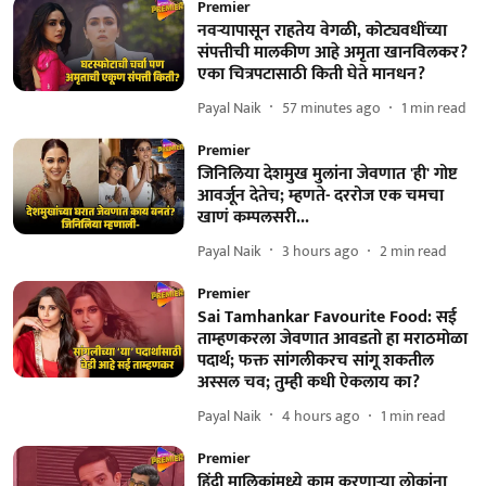
Premier
नवऱ्यापासून राहतेय वेगळी, कोट्यवधींच्या
संपत्तीची मालकीण आहे अमृता खानविलकर?
एका चित्रपटासाठी किती घेते मानधन?
Payal Naik
57 minutes ago
1
min read
Premier
जिनिलिया देशमुख मुलांना जेवणात 'ही' गोष्ट
आवर्जून देतेच; म्हणते- दररोज एक चमचा
खाणं कम्पलसरी...
Payal Naik
3 hours ago
2
min read
Premier
Sai Tamhankar Favourite Food: सई
ताम्हणकरला जेवणात आवडतो हा मराठमोळा
पदार्थ; फक्त सांगलीकरच सांगू शकतील
अस्सल चव; तुम्ही कधी ऐकलाय का?
Payal Naik
4 hours ago
1
min read
Premier
हिंदी मालिकांमध्ये काम करणाऱ्या लोकांना