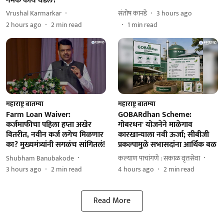
नेमकं काय घडलं?
Vrushal Karmarkar
संतोष कानडे
3 hours ago
2 hours ago
2
min read
1
min read
महाराष्ट्र बातम्या
महाराष्ट्र बातम्या
Farm Loan Waiver:
GOBARdhan Scheme:
कर्जमाफीचा पहिला हप्ता अखेर
गोबरधन' योजनेने माळेगाव
वितरीत, नवीन कर्ज लगेच मिळणार
कारखान्याला नवी ऊर्जा; सीबीजी
का? मुख्यमंत्र्यांनी सगळंच सांगितलं!
प्रकल्पामुळे सभासदांना आर्थिक बळ
Shubham Banubakode
कल्याण पाचांगणे : सकाळ वृत्तसेवा
3 hours ago
2
min read
4 hours ago
2
min read
Read More