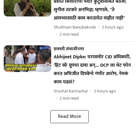
प्रशांत किशोरांची पवार कुटुंबासोबत बैठक;
सुनील तटकरे अनभिज्ञ; म्हणाले, ''ते
आमच्यासाठी काम करतायेत माहीत नाही''
Shubham Banubakode
2 hours ago
2
min read
छत्रपती संभाजीनगर
Abhijeet Dipke: घरासमोर CID अधिकारी,
'हिट स्प्रे' ग्रुपचा दावा अन्... DCP ला थेट फोन
करत अभिजीत दिपकेंचे गंभीर आरोप, नेमकं
काय घडलं?
Vrushal Karmarkar
2 hours ago
2
min read
Read More