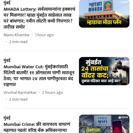
मुंबई
MHADA Lottery: सर्वसामान्यांना हक्काचं
घर मिळणार! म्हाडा मुंबईत साडेसात लाख
घरं बांधणार; नवीन लॉटरी कधी निघणार?
तारीख समोर
Mansi Khambe
1 hour ago
2
min read
मुंबई
Mumbai Water Cut: मुंबईकरांसाठी
चिंतेची बातमी! ११ ऑगस्टला पाणी साठवून
ठेवा; 'या' भागात २४ तास पाणीपुरवठा बंद
राहणार
Vrushal Karmarkar
2 hours ago
2
min read
मुंबई
Mumbai Crime: फ्री वायफाय वापरणं
महागात पडलं! वरिष्ठ बँक अधिकाऱ्याचा