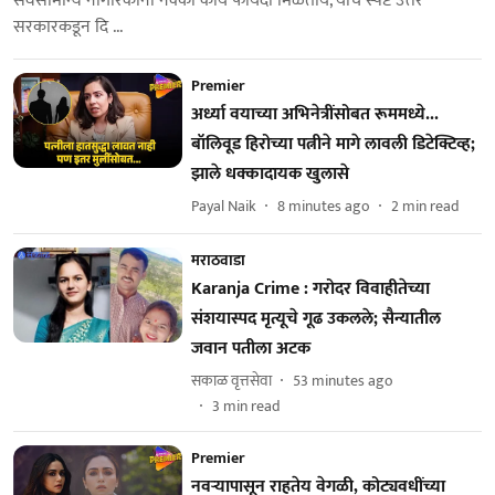
सर्वसामान्य नागरिकांना नक्की काय फायदा मिळतोय, याचे स्पष्ट उत्तर
सरकारकडून दि ...
Premier
अर्ध्या वयाच्या अभिनेत्रींसोबत रूममध्ये...
बॉलिवूड हिरोच्या पत्नीने मागे लावली डिटेक्टिव्ह;
झाले धक्कादायक खुलासे
Payal Naik
8 minutes ago
2
min read
मराठवाडा
Karanja Crime : गरोदर विवाहीतेच्या
संशयास्पद मृत्यूचे गूढ उकलले; सैन्यातील
जवान पतीला अटक
सकाळ वृत्तसेवा
53 minutes ago
3
min read
Premier
नवऱ्यापासून राहतेय वेगळी, कोट्यवधींच्या