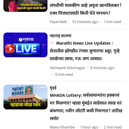
संपत्तीची मालकीण आहे अमृता खानविलकर?
एका चित्रपटासाठी किती घेते मानधन?
Payal Naik
57 minutes ago
1
min read
महाराष्ट्र बातम्या
Marathi News Live Updates :
शेतातील झोपडीत रंगला जुगाराचा अड्डा, गुन्हे
शाखेच्या छापा, नऊ जण ताब्यात
Yashwant Kshirsagar
9 minutes ago
6
min read
मुंबई
MHADA Lottery: सर्वसामान्यांना हक्काचं
घर मिळणार! म्हाडा मुंबईत साडेसात लाख घरं
बांधणार; नवीन लॉटरी कधी निघणार? तारीख
समोर
Mansi Khambe
1 hour ago
2
min read