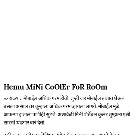
Hemu MiNi CoOlEr FoR RoOm
उन्हाळ्यात मोबाईल अधिक गरम होतो. तुम्ही जर मोबाईल हातात घेऊन
बसला असाल तर तुम्हाला अधिक गरम व्हायला लागते. मोबाईल मुळे
आपल्या हाताला पाणीही सुटते. अशावेळी मिनी पोर्टेबल कुलर तुम्हाला एसी
सारखं थंडगार वारं देतो.
एसी कुलर तुम्ही एका विशिष्ट जागेत सेट करू शकता. त्यामुळे केवळ