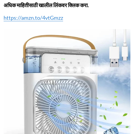
अधिक माहितीसाठी खालील लिंकवर क्लिक करा.
https://amzn.to/4vtGmzz