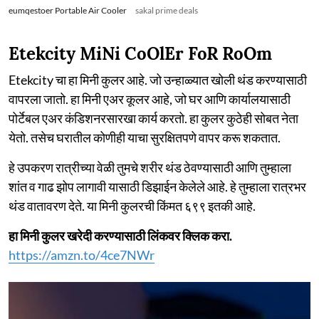
eumqestoer Portable Air Cooler
sakal prime deals
Etekcity MiNi CoOlEr FoR RoOm
Etekcity चा हा मिनी कुलर आहे. जो उन्हाळ्यात खोली थंड करण्यासाठी
वापरला जातो. हा मिनी एअर कूलर आहे, जो घर आणि कार्यालयासाठी
पोर्टेबल एअर कंडिशनरसारखा कार्य करतो. हा कुलर कुठेही सोबत नेता
येतो. तसेच घरातील कोणीही याचा सुरक्षितपणे वापर करू शकतात.
हे उपकरण रात्रीच्या वेळी तुमचे शरीर थंड ठेवण्यासाठी आणि तुम्हाला
शांत व गाढ झोप लागावी यासाठी डिझाईन केलेले आहे. हे तुम्हाला रात्रभर
थंड वातावरण देते. या मिनी कुलरची किंमत ६९९ इतकी आहे.
हा मिनी कुलर खरेदी करण्यासाठी लिंकवर क्लिक करा.
https://amzn.to/4ce7NWr