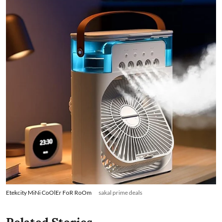
Etekcity MiNi CoOlEr FoR RoOm
sakal prime deals