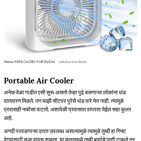
Hemu MiNi CoOlEr FoR RoOm
sakal prime deals
Portable Air Cooler
अनेक वेळा गाडीत एसी सुरू असतो तेव्हा पुढे बसणाऱ्या लोकांना थंड
वातावरण मिळते. पण माझी सीटवर पुरेसे थंड वारे येत नाही. त्यामुळे
प्रवासही नकोसा वाटतो. अशावेळी प्रवासात वापरता येईल सहा कुलर
आहे.
अगदी परवडणाऱ्या दरात उपलब्ध असल्यामुळे त्यामुळे तुम्ही हा गिफ्ट
देण्यासाठी सुद्धा वापरू शकता. या कुलरमध्ये तुम्ही बर्फाचे पाणी टाकले तर