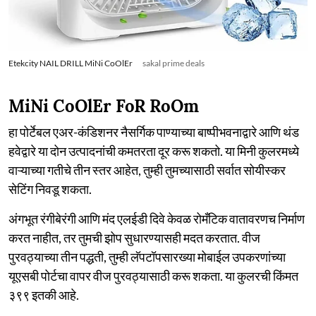
Etekcity NAIL DRILL MiNi CoOlEr
sakal prime deals
MiNi CoOlEr FoR RoOm
हा पोर्टेबल एअर-कंडिशनर नैसर्गिक पाण्याच्या बाष्पीभवनाद्वारे आणि थंड
हवेद्वारे या दोन उत्पादनांची कमतरता दूर करू शकतो. या मिनी कुलरमध्ये
वाऱ्याच्या गतीचे तीन स्तर आहेत, तुम्ही तुमच्यासाठी सर्वात सोयीस्कर
सेटिंग निवडू शकता.
अंगभूत रंगीबेरंगी आणि मंद एलईडी दिवे केवळ रोमँटिक वातावरणच निर्माण
करत नाहीत, तर तुमची झोप सुधारण्यासही मदत करतात. वीज
पुरवठ्याच्या तीन पद्धती, तुम्ही लॅपटॉपसारख्या मोबाईल उपकरणांच्या
यूएसबी पोर्टचा वापर वीज पुरवठ्यासाठी करू शकता. या कुलरची किंमत
३९९ इतकी आहे.