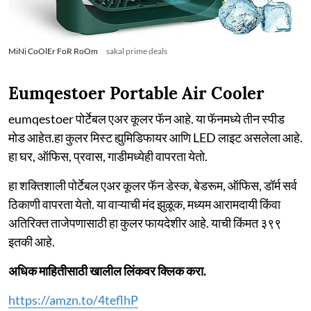
MiNi CoOlEr FoR RoOm
sakal prime deals
Eumqestoer Portable Air Cooler
eumqestoer पोर्टेबल एअर कूलर फॅन आहे. या फॅनमध्ये तीन स्पीड
मोड आहेत.हा कुलर मिस्ट ह्युमिडिफायर आणि LED लाइट असलेला आहे.
हा घर, ऑफिस, प्रवास, गाडीमध्येही वापरता येतो.
हा शक्तिशाली पोर्टेबल एअर कूलर फॅन डेस्क, बेडरूम, ऑफिस, डॉर्म सर्व
ठिकाणी वापरता येतो. या वाऱ्याची मंद झुळूक, मध्यम आरामदायी किंवा
अतिरिक्त ताजेपणासाठी हा कुलर फायदेशीर आहे. याची किंमत ३९९
इतकी आहे.
अधिक माहितीसाठी खालील लिंकवर क्लिक करा.
https://amzn.to/4teflhP