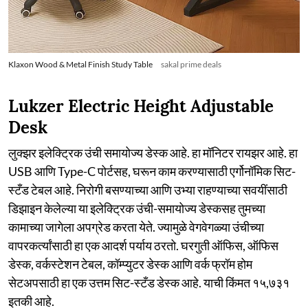
Klaxon Wood & Metal Finish Study Table
sakal prime deals
Lukzer Electric Height Adjustable
Desk
लुक्झर इलेक्ट्रिक उंची समायोज्य डेस्क आहे. हा मॉनिटर रायझर आहे. हा
USB आणि Type-C पोर्टसह, घरून काम करण्यासाठी एर्गोनॉमिक सिट-
स्टँड टेबल आहे. निरोगी बसण्याच्या आणि उभ्या राहण्याच्या सवयींसाठी
डिझाइन केलेल्या या इलेक्ट्रिक उंची-समायोज्य डेस्कसह तुमच्या
कामाच्या जागेला अपग्रेड करता येते. ज्यामुळे वेगवेगळ्या उंचीच्या
वापरकर्त्यांसाठी हा एक आदर्श पर्याय ठरतो. घरगुती ऑफिस, ऑफिस
डेस्क, वर्कस्टेशन टेबल, कॉम्प्युटर डेस्क आणि वर्क फ्रॉम होम
सेटअपसाठी हा एक उत्तम सिट-स्टँड डेस्क आहे. याची किंमत १५,७३१
इतकी आहे.