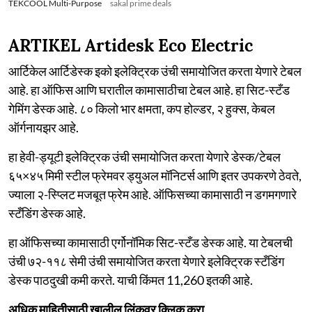
TEKCOOL Multi-Purpose
sakal prime deals
ARTIKEL Artidesk Eco Electric
आर्टिकेल आर्टिडेस्क इको इलेक्ट्रिक उंची समायोजित करता येणारे टेबल
आहे. हा ऑफिस आणि घरातील कामासाठीचा टेबल आहे. हा सिट-स्टँड
गेमिंग डेस्क आहे. ८० किलो भार क्षमता, कप होल्डर, २ हुक्स, केबल
ऑर्गनायझर आहे.
हा हेवी-ड्यूटी इलेक्ट्रिक उंची समायोजित करता येणारे डेस्क/टेबल
६५×४५ मिमी स्टील फ्रेमवर ड्युअल मॉनिटर्स आणि इतर उपकरणे ठेवते,
ज्याला २-स्प्लिट मजबूत फ्रेम आहे. ऑफिसच्या कामासाठी न डगमगणारे
स्टँडिंग डेस्क आहे.
हा ऑफिसच्या कामासाठी एर्गोनॉमिक सिट-स्टँड डेस्क आहे. या टेबलची
उंची ७२-११८ सेमी उंची समायोजित करता येणारे इलेक्ट्रिक स्टँडिंग
डेस्क पाठदुखी कमी करते. याची किंमत 11,260 इतकी आहे.
अधिक माहितीसाठी खालील लिंकवर क्लिक करा.