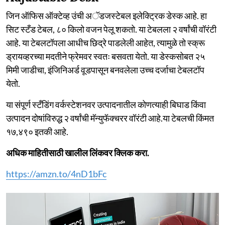
जिन ऑफिस ऑक्टेव्ह उंची अॅडजस्टेबल इलेक्ट्रिक डेस्क आहे. हा
सिट स्टँड टेबल, ८० किलो वजन पेलू शकतो. या टेबलला २ वर्षांची वॉरंटी
आहे. या टेबलटॉपला आधीच छिद्रे पाडलेली आहेत, त्यामुळे तो स्क्रू
ड्रायव्हरच्या मदतीने फ्रेमवर स्वतः बसवता येतो. या डेस्कसोबत २५
मिमी जाडीचा, इंजिनिअर्ड वूडपासून बनवलेला उच्च दर्जाचा टेबलटॉप
येतो.
या संपूर्ण स्टँडिंग वर्कस्टेशनवर उत्पादनातील कोणत्याही बिघाड किंवा
उत्पादन दोषांविरुद्ध २ वर्षांची मॅन्युफॅक्चरर वॉरंटी आहे.या टेबलची किंमत
१७,४९० इतकी आहे.
अधिक माहितीसाठी खालील लिंकवर क्लिक करा.
https://amzn.to/4nD1bFc