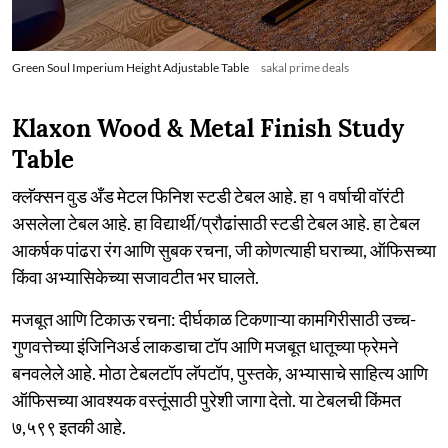
Green Soul Imperium Height Adjustable Table
sakal prime deals
Klaxon Wood & Metal Finish Study
Table
क्लॅक्सन वुड अँड मेटल फिनिश स्टडी टेबल आहे. हा १ वर्षाची वॉरंटी
असलेला टेबल आहे. हा विद्यार्थी/प्रौढांसाठी स्टडी टेबल आहे. हा टेबल
आकर्षक पांढरा रंग आणि सुबक रचना, जी कोणत्याही घराच्या, ऑफिसच्या
किंवा अभ्यासिकेच्या सजावटीत भर घालते.
मजबूत आणि टिकाऊ रचना: दीर्घकाळ टिकणाऱ्या कामगिरीसाठी उच्च-
गुणवत्तेच्या इंजिनिअर्ड लाकडाचा टॉप आणि मजबूत धातूच्या फ्रेमने
बनवलेले आहे. मोठा टेबलटॉप लॅपटॉप, पुस्तके, अभ्यासाचे साहित्य आणि
ऑफिसच्या आवश्यक वस्तूंसाठी पुरेशी जागा देतो. या टेबलची किंमत
७,५९९ इतकी आहे.