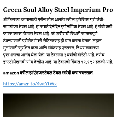
Green Soul Alloy Steel Imperium Pro
ऑफिसच्या कामासाठी ग्रीन सोल अलॉय स्टील इम्पेरियम प्रो उंची-
समायोज्य टेबल आहे. हा स्मार्ट दैनंदिन एर्गोनॉमिक टेबल आहे. हे उंची कमी
जास्त करता येणारा टेबल आहे. जो शरीराची स्थिती सातत्यपूर्ण
ठेवण्यासाठी प्रीसेट मेमरी सेटिंग्जसह ही यात करता येतात. लहान
मुलांसाठी सुरक्षित कडा आणि लॉकसह प्रशस्त, स्थिर कामाच्या
पृष्ठभागाचा आनंद घेता येतो. या टेबलला ३ वर्षांची वॉरंटी आहे. तसेच,
इन्स्टॉलेशनची सोय देखील आहे. या टेबलची किंमत १९,९९९ इतकी आहे.
amazon वरील हा ऍडजस्टेबल टेबल खरेदी करा स्वस्तात.
https://amzn.to/4wtYtWx