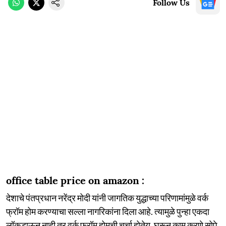
Follow Us
office table price on amazon :
देशाचे पंतप्रधान नरेंद्र मोदी यांनी जागतिक युद्धाच्या परिणामांमुळे वर्क
फ्रॉम होम करण्याचा सल्ला नागरिकांना दिला आहे. त्यामुळे पुन्हा एकदा
लॉकडाऊन नाही तर वर्क फ्रॉम होमची चर्चा होतेय. घरून काम करणे सोपे