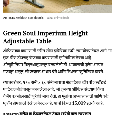
ARTIKEL Artidesk Eco Electric
sakal prime deals
Green Soul Imperium Height
Adjustable Table
ऑफिसच्या कामासाठी ग्रीन सोल इम्पेरियम उंची-समायोज्य टेबल आगे. गा
एक-पीस टॉपसह रोजच्या वापरासाठी एर्गोनॉमिक डेस्क आहे.
ॲल्युमिनियम मिश्रधातूपासून बनवलेली टी-आकाराची फ्रेम अत्यंत
मजबूत असून, ती उत्कृष्ट आधार देते आणि स्थिरता सुनिश्चित करते.
त्याचबरोबर, ११० सेमी x ६० सेमी मापाचा मोठा टेबल टॉप पी२ स्टँडर्ड
पार्टिकलबोर्डपासून बनवलेला आहे, जो तुमच्या ऑफिस सेटअप किंवा
गेमिंग कन्सोलसाठी पुरेशी जागा देतो. हा मुलांना अभ्यासासाठी आणि वर्क
फ्रॉम होमसाठी देखील बेस्ट आहे. याची किंमत 15,089 इतकी आहे.
amazon वरील हा ऍडजस्टेबल टेबल खरेदी करा स्वस्तात.