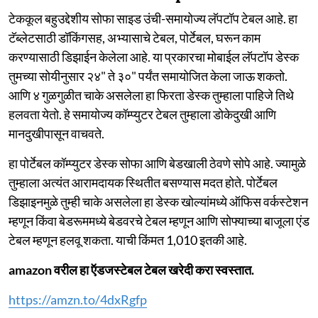
टेककूल बहुउद्देशीय सोफा साइड उंची-समायोज्य लॅपटॉप टेबल आहे. हा
टॅब्लेटसाठी डॉकिंगसह, अभ्यासाचे टेबल, पोर्टेबल, घरून काम
करण्यासाठी डिझाईन केलेला आहे. या प्रकारचा मोबाईल लॅपटॉप डेस्क
तुमच्या सोयीनुसार २४" ते ३०" पर्यंत समायोजित केला जाऊ शकतो.
आणि ४ गुळगुळीत चाके असलेला हा फिरता डेस्क तुम्हाला पाहिजे तिथे
हलवता येतो. हे समायोज्य कॉम्प्युटर टेबल तुम्हाला डोकेदुखी आणि
मानदुखीपासून वाचवते.
हा पोर्टेबल कॉम्प्युटर डेस्क सोफा आणि बेडखाली ठेवणे सोपे आहे. ज्यामुळे
तुम्हाला अत्यंत आरामदायक स्थितीत बसण्यास मदत होते. पोर्टेबल
डिझाइनमुळे तुम्ही चाके असलेला हा डेस्क खोल्यांमध्ये ऑफिस वर्कस्टेशन
म्हणून किंवा बेडरूममध्ये बेडवरचे टेबल म्हणून आणि सोफ्याच्या बाजूला एंड
टेबल म्हणून हलवू शकता. याची किंमत 1,010 इतकी आहे.
amazon वरील हा ऍडजस्टेबल टेबल खरेदी करा स्वस्तात.
https://amzn.to/4dxRgfp