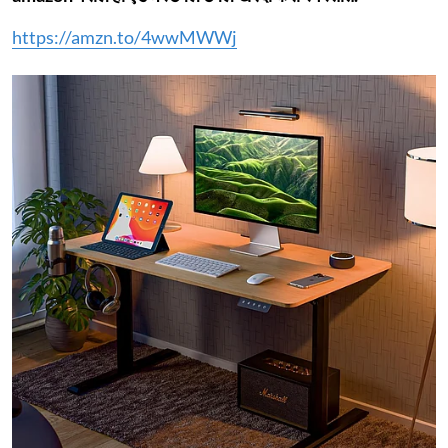
https://amzn.to/4wwMWWj