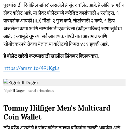
पुरुषांसाठी 'रिगोहिल डॉगर' असलेले हे सुंदर वॉलेट आहे. हे ऑलिव्ह ग्रीन
लेदर वॉलेट आहे. या लेदर वॉलेटमध्ये क्रेडिट कार्डसाठी ७ स्लॉट्स, १
पारदर्शक आयडी (ID) विंडो, २ गुप्त कप्पे, नोटांसाठी २ कप्पे, १ झिप
असलेला कप्पा आणि नाण्यांसाठी एक खिसा (कॉइन पॉकेट) अशा सुविधा
आहेत; ज्यामुळे तुमच्या सर्व आवश्यक गोष्टी यात आरामात आणि
सोयीस्करपणे ठेवता येतात.या वॉलेटची किंमत ४८९ इतकी आहे.
हे वॉलेट खरेदी करण्यासाठी खालील लिंकवर क्लिक करा.
https://amzn.to/49JKgLs
Rigohill Doger
sakal prime deals
Tommy Hilfiger Men's Multicard
Coin Wallet
टॉप ब्रँड असलेले हे सुंदर वॉलेट तुमच्या वडिलांना नक्की आवडेल असे