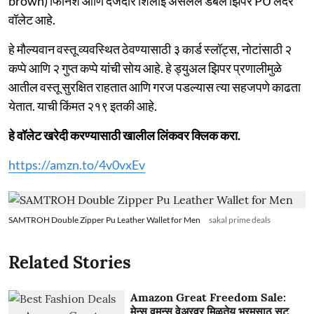
brown) फिनिश आणि दर्जेदार शिलाई असलेले डबल झिपर PU लेदर
वॉलेट आहे.
हे मौल्यवान वस्तू व्यवस्थित ठेवण्यासाठी ३ कार्ड स्लॉट्स, नोटांसाठी २
कप्पे आणि २ गुप्त कप्पे यांची सोय आहे. हे ड्युअल झिपर प्रणालीमुळे
आतील वस्तू सुरक्षित राहतात आणि गरज पडल्यास त्या सहजपणे काढता
येतात. याची किंमत २१९ इतकी आहे.
हे वॉलेट खरेदी करण्यासाठी खालील लिंकवर क्लिक करा.
https://amzn.to/4v0vxEv
SAMTROH Double Zipper Pu Leather Wallet for Men
sakal prime deals
Related Stories
Amazon Great Freedom Sale:
मेन्स,वुमन्स वेअरवर मिळतेय भरमसाठ सूट,