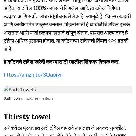
आहेत. हा टॉवेल 100% कापसाने विणलेला आहे. हा टॉवेल विशेषत
उत्कृष्ट आणि सर्वात लांब तंतूंनी बनवलेले आहे. ज्यामुळे हे टॉवेल्स लक्झरी
आणि कार्यक्षमतेत उत्कृष्ट बनतात. महिलांसाठी हे आंघोळीचे टॉवेल हलके
असतात आणि पाणी हलक्या हाताने शोषून घेतात. वापरात आल्यानंतर हे
टॉवेल अधिक मुलायम होतात. या कॉटनच्या टॉवेलची किंमत ९२९ इतकी
आहे.
हे कॉटनचे टॉवेल खरेदी करण्यासाठी खालील लिंकवर क्लिक करा.
https://amzn.to/3Qaojyr
Bath Towels
sakal prime deals
Thirsty towel
अनेकवेळा प्रवासात असे टॉवेल वापरावे लागतात जे लवकर सुकतील.
कारण ओले टॉवेल कॅरी करणे सोपे होते. तेव्हा हे थर्स्टी कंपनीचे 100%