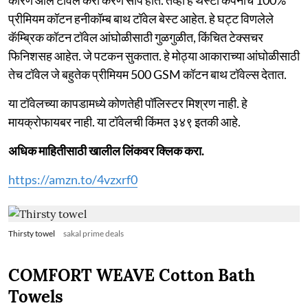
प्रीमियम कॉटन हनीकॉम्ब बाथ टॉवेल बेस्ट आहेत. हे घट्ट विणलेले
कॅम्ब्रिक कॉटन टॉवेल आंघोळीसाठी गुळगुळीत, किंचित टेक्सचर
फिनिशसह आहेत. जे पटकन सुकतात. हे मोठ्या आकाराच्या आंघोळीसाठी
तेच टॉवेल जे बहुतेक प्रीमियम 500 GSM कॉटन बाथ टॉवेल्स देतात.
या टॉवेलच्या कापडामध्ये कोणतेही पॉलिस्टर मिश्रण नाही. हे
मायक्रोफायबर नाही. या टॉवेलची किंमत ३४९ इतकी आहे.
अधिक माहितीसाठी खालील लिंकवर क्लिक करा.
https://amzn.to/4vzxrf0
Thirsty towel
sakal prime deals
COMFORT WEAVE Cotton Bath
Towels