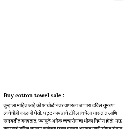
Buy cotton towel sale :
तुम्हाला माहित आहे की आंघोळीनंतर वापरला जाणारा टॉवेल तुमच्या
त्वचेचीही काळजी घेतो. घट्ट कापडाचे टॉवेल त्वचेला घासतात आणि
खडबडीत बनवतात, ज्यामुळे अनेक त्वचारोगांचा धोका निर्माण होतो. मऊ
कापडाचे टॉवेल तुमच्या त्वचेच्या फक्त वरच्या थरातून पाणी शोषून घेतात