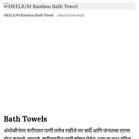
HEELIUM Bamboo Bath Towel
sakal prime deals
Bath Towels
अंघोळीनंतर शरीरावर पाणी तसेच राहीले तर सर्दी आणि फंगलचा त्रास
होऊ शकतो. त्यामुळे, शरीरावरील पाणी शोषून घेईल असा हा बाथ टॉवेल