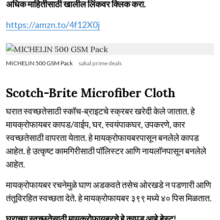
अधिक माहितीसाठी खालील लिंकवर क्लिक करा.
https://amzn.to/4f12X0j
MICHELIN 500 GSM Pack
sakal prime deals
Scotch-Brite Microfiber Cloth
घरात स्वच्छतेसाठी स्कॉच-ब्राइटचे स्क्रबर खरेदी केले जातात. हे
मायक्रोफायबर कापड/वाईप, घर, स्वयंपाकघर, उपकरणे, कार
स्वच्छतेसाठी वापरता येतात. हे मायक्रोफायबरपासून बनलेले कापड
आहेत. हे उत्कृष्ट कामगिरीसाठी पॉलिस्टर आणि नायलॉनपासून बनलेले
आहेत.
मायक्रोफायबर रचनेमुळे घाण अडकवते तसेच ओरखडे न पडणारी आणि
तंतूविरहित स्वच्छता देते. हे मायक्रोफायबर ३९९ मध्ये ४० पिस मिळतात.
घराच्या स्वच्छतेसाठी मायक्रोफायबरचे हे कापड आहे बेस्ट!