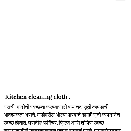
Kitchen cleaning cloth :
घराची, गाडीची स्वच्छता करण्यासाठी बऱ्याचदा सुती कापडाची
आवश्यकता असते. गाडीवरील ओल्या पाण्याचे डागही सुती कापडानेच
स्वच्छ होतात. घरातील फर्निचर, फ्रिज आणि शोपिस स्वच्छ
करण्यासाठीही मायक्रोफायबर कापड उपयोगी पडते. मायक्रोफायबर