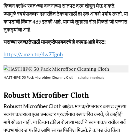
किचन क्लॉथ स्वतःच्या वजनाच्या सातपट द्रव शोषून घेऊ शकते,
ज्यामुळे स्वयंपाकघर डागरहित ठेवण्यासाठी हा एक आदर्श पर्याय ठरतो. या
कापडांची किंमत 489 इतकी आहे. यामध्ये तुम्हाला रोल मिळतो जो पन्नास
तुकड्यांचा आहे.
घराच्या स्वच्छतेसाठी मायक्रोफायबरचे हे कापड आहे बेस्ट!
https://amzn.to/4w7Tgnb
HASTHIP® 50 Pack Microfiber Cleaning Cloth
sakal prime deals
Robustt Microfiber Cloth
Robustt Microfiber Cloth आहेत. मायक्रोफायबर कापड तुमच्या
स्वयंपाकघराला एका चमकदार प्रदर्शनात रूपांतरित करते, जे काहीही
मागे सोडत नाही. या किचन टॉवेल रोलच्या मदतीने स्वयंपाकघरातील सर्व
पृष्ठभागांवर डागरहित आणि स्वच्छ फिनिश मिळते. हे कापड तंतू किंवा