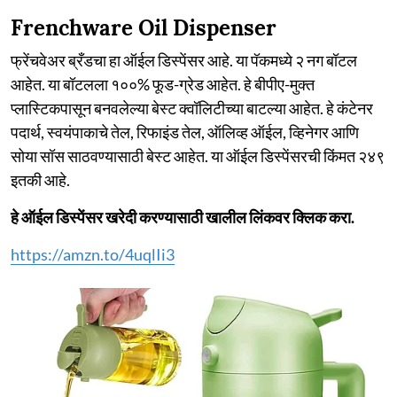
Frenchware Oil Dispenser
फ्रेंचवेअर ब्रँडचा हा ऑईल डिस्पेंसर आहे. या पॅकमध्ये २ नग बॉटल
आहेत. या बॉटलला १००% फूड-ग्रेड आहेत. हे बीपीए-मुक्त
प्लास्टिकपासून बनवलेल्या बेस्ट क्वॉलिटीच्या बाटल्या आहेत. हे कंटेनर
पदार्थ, स्वयंपाकाचे तेल, रिफाइंड तेल, ऑलिव्ह ऑईल, व्हिनेगर आणि
सोया सॉस साठवण्यासाठी बेस्ट आहेत. या ऑईल डिस्पेंसरची किंमत २४९
इतकी आहे.
हे ऑईल डिस्पेंसर खरेदी करण्यासाठी खालील लिंकवर क्लिक करा.
https://amzn.to/4uqlIi3