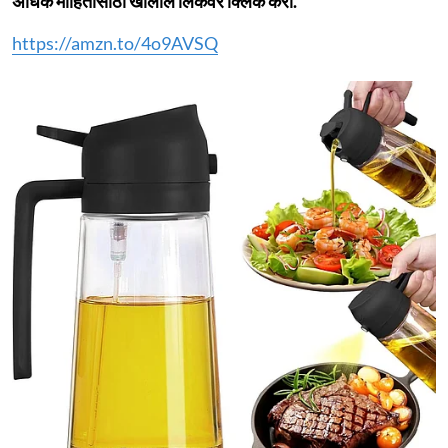
अधिक माहितीसाठी खालील लिंकवर क्लिक करा.
https://amzn.to/4o9AVSQ