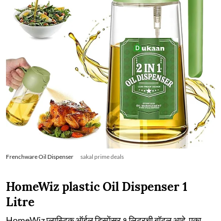
Frenchware Oil Dispenser
sakal prime deals
HomeWiz plastic Oil Dispenser 1
Litre
HomeWiz प्लास्टिक ऑईल डिस्पेंसर १ लिटरची बॉटल आहे. एका