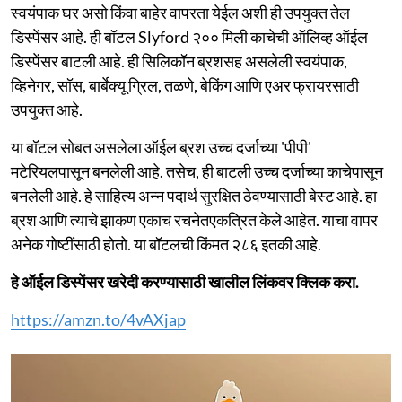
स्वयंपाक घर असो किंवा बाहेर वापरता येईल अशी ही उपयुक्त तेल
डिस्पेंसर आहे. ही बॉटल Slyford २०० मिली काचेची ऑलिव्ह ऑईल
डिस्पेंसर बाटली आहे. ही सिलिकॉन ब्रशसह असलेली स्वयंपाक,
व्हिनेगर, सॉस, बार्बेक्यू ग्रिल, तळणे, बेकिंग आणि एअर फ्रायरसाठी
उपयुक्त आहे.
या बॉटल सोबत असलेला ऑईल ब्रश उच्च दर्जाच्या 'पीपी'
मटेरियलपासून बनलेली आहे. तसेच, ही बाटली उच्च दर्जाच्या काचेपासून
बनलेली आहे. हे साहित्य अन्न पदार्थ सुरक्षित ठेवण्यासाठी बेस्ट आहे. हा
ब्रश आणि त्याचे झाकण एकाच रचनेतएकत्रित केले आहेत. याचा वापर
अनेक गोष्टींसाठी होतो. या बॉटलची किंमत २८६ इतकी आहे.
हे ऑईल डिस्पेंसर खरेदी करण्यासाठी खालील लिंकवर क्लिक करा.
https://amzn.to/4vAXjap