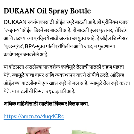
DUKAAN Oil Spray Bottle
DUKAAN स्वयंपाकासाठी ऑईल स्प्रे बाटली आहे. ही प्रीमियम ग्लास
'२-इन-१' ऑईल डिस्पेंसर बाटली आहे. ही बाटली एअर फ्रायर, रोस्टिंग
आणि तळण्याच्या प्रक्रियेसाठी अत्यंत उपयुक्त आहे. हे ऑईल डिस्पेंसर
'फूड-ग्रेड', BPA-मुक्त पॉलीप्रॉपिलीन आणि जाड, न फुटणाऱ्या
काचेपासून बनवलेले आहे.
या बॉटलला असलेल्या पारदर्शक काचेमुळे तेलाची पातळी सहज पाहता
येते, ज्यामुळे याचा वापर आणि व्यवस्थापन करणे सोयीचे ठरते. ऑलिव्ह
ऑईलच्या बाटलीमध्ये एक खास स्प्रे नोजल आहे. ज्यामुळे तेल स्प्रे करता
येते. या बाटलीची किंमत २९८ इतकी आहे.
अधिक माहितीसाठी खालील लिंकवर क्लिक करा.
https://amzn.to/4uq4CRc