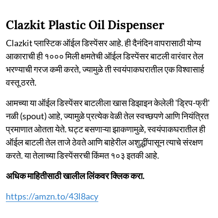
Clazkit Plastic Oil Dispenser
Clazkit प्लास्टिक ऑईल डिस्पेंसर आहे. ही दैनंदिन वापरासाठी योग्य
आकाराची ही १००० मिली क्षमतेची ऑईल डिस्पेंसर बाटली वारंवार तेल
भरण्याची गरज कमी करते, ज्यामुळे ती स्वयंपाकघरातील एक विश्वासार्ह
वस्तू ठरते.
आमच्या या ऑईल डिस्पेंसर बाटलीला खास डिझाइन केलेली 'ड्रिप-फ्री'
नळी (spout) आहे, ज्यामुळे प्रत्येक वेळी तेल स्वच्छपणे आणि नियंत्रित
प्रमाणात ओतता येते. घट्ट बसणाऱ्या झाकणामुळे, स्वयंपाकघरातील ही
ऑईल बाटली तेल ताजे ठेवते आणि बाहेरील अशुद्धींपासून त्याचे संरक्षण
करते. या तेलाच्या डिस्पेंसरची किंमत १०३ इतकी आहे.
अधिक माहितीसाठी खालील लिंकवर क्लिक करा.
https://amzn.to/43l8acy