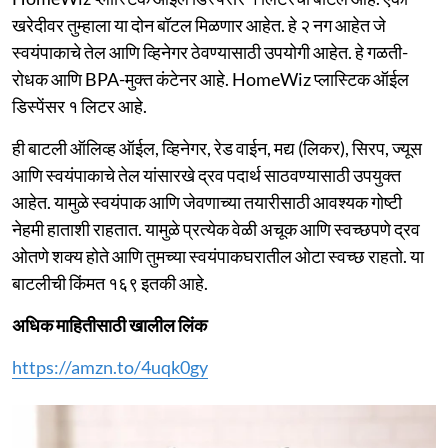
खरेदीवर तुम्हाला या दोन बॉटल मिळणार आहेत. हे २ नग आहेत जे
स्वयंपाकाचे तेल आणि व्हिनेगर ठेवण्यासाठी उपयोगी आहेत. हे गळती-
रोधक आणि BPA-मुक्त कंटेनर आहे. HomeWiz प्लास्टिक ऑईल
डिस्पेंसर १ लिटर आहे.
ही बाटली ऑलिव्ह ऑईल, व्हिनेगर, रेड वाईन, मद्य (लिकर), सिरप, ज्यूस
आणि स्वयंपाकाचे तेल यांसारखे द्रव पदार्थ साठवण्यासाठी उपयुक्त
आहेत. यामुळे स्वयंपाक आणि जेवणाच्या तयारीसाठी आवश्यक गोष्टी
नेहमी हाताशी राहतात. यामुळे प्रत्येक वेळी अचूक आणि स्वच्छपणे द्रव
ओतणे शक्य होते आणि तुमच्या स्वयंपाकघरातील ओटा स्वच्छ राहतो. या
बाटलीची किंमत १६९ इतकी आहे.
अधिक माहितीसाठी खालील लिंक
https://amzn.to/4uqk0gy