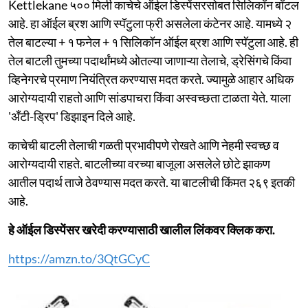
Kettlekane ५०० मिली काचेचे ऑईल डिस्पेंसरसोबत सिलिकॉन बॉटल
आहे. हा ऑईल ब्रश आणि स्पॅटुला फ्री असलेला कंटेनर आहे. यामध्ये २
तेल बाटल्या + १ फनेल + १ सिलिकॉन ऑईल ब्रश आणि स्पॅटुला आहे. ही
तेल बाटली तुमच्या पदार्थांमध्ये ओतल्या जाणाऱ्या तेलाचे, ड्रेसिंगचे किंवा
व्हिनेगरचे प्रमाण नियंत्रित करण्यास मदत करते. ज्यामुळे आहार अधिक
आरोग्यदायी राहतो आणि सांडपाचरा किंवा अस्वच्छता टाळता येते. याला
'अँटी-ड्रिप' डिझाइन दिले आहे.
काचेची बाटली तेलाची गळती प्रभावीपणे रोखते आणि नेहमी स्वच्छ व
आरोग्यदायी राहते. बाटलीच्या वरच्या बाजूला असलेले छोटे झाकण
आतील पदार्थ ताजे ठेवण्यास मदत करते. या बाटलीची किंमत २६९ इतकी
आहे.
हे ऑईल डिस्पेंसर खरेदी करण्यासाठी खालील लिंकवर क्लिक करा.
https://amzn.to/3QtGCyC