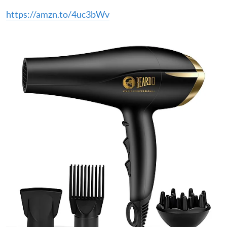
https://amzn.to/4uc3bWv