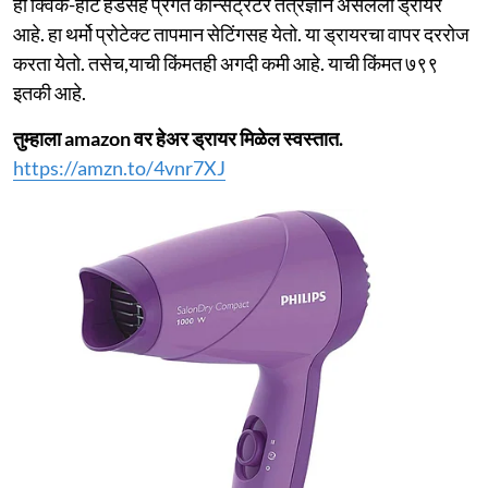
हा क्विक-हीट हेडसह प्रगत कॉन्सेंट्रेटर तंत्रज्ञान असलेला ड्रायर
आहे. हा थर्मो प्रोटेक्ट तापमान सेटिंगसह येतो. या ड्रायरचा वापर दररोज
करता येतो. तसेच,याची किंमतही अगदी कमी आहे. याची किंमत ७९९
इतकी आहे.
तुम्हाला amazon वर हेअर ड्रायर मिळेल स्वस्तात.
https://amzn.to/4vnr7XJ