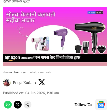
खास ऑफर्स पहा!
deals on hair dryer
sakal prime deals
Pooja Kadam
Published on
:
04 Jun 2026, 1:30 am
Follow Us