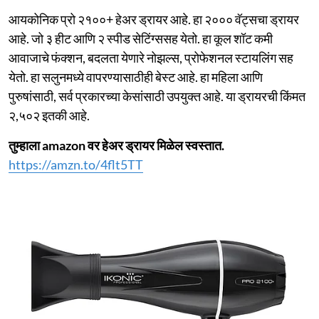
आयकोनिक प्रो २१००+ हेअर ड्रायर आहे. हा २००० वॅट्सचा ड्रायर
आहे. जो ३ हीट आणि २ स्पीड सेटिंग्ससह येतो. हा कूल शॉट कमी
आवाजाचे फंक्शन, बदलता येणारे नोझल्स, प्रोफेशनल स्टायलिंग सह
येतो. हा सलुनमध्ये वापरण्यासाठीही बेस्ट आहे. हा महिला आणि
पुरुषांसाठी, सर्व प्रकारच्या केसांसाठी उपयुक्त आहे. या ड्रायरची किंमत
२,५०२ इतकी आहे.
तुम्हाला amazon वर हेअर ड्रायर मिळेल स्वस्तात.
https://amzn.to/4flt5TT