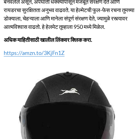
बनवलेले असून, अपघाती धक्क्यांपासून मजबूत संरक्षण देते आणि
रायडरचा सुरक्षितता अनुभव वाढवते. या हेल्मेटची फुल-फेस रचना तुमच्या
डोक्याला, चेहऱ्याला आणि मानेला संपूर्ण संरक्षण देते, ज्यामुळे रस्त्यावर
आत्मविश्वास वाढतो. हे हेलमेट तूम्हाला 950 मध्ये मिळेल.
अधिक माहितीसाठी खालील लिंकवर क्लिक करा.
https://amzn.to/3KjFn1Z