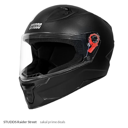
STUDDS Raider Street
sakal prime deals