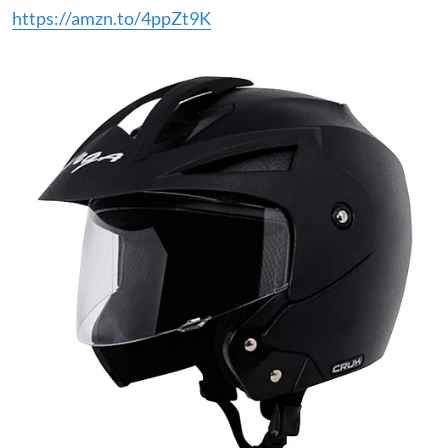
https://amzn.to/4ppZt9K