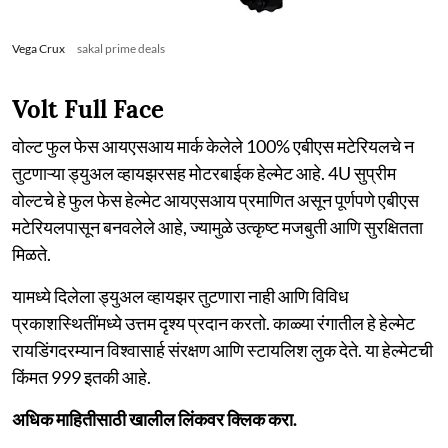
Vega Crux
sakal prime deals
Volt Full Face
वोल्ट फुल फेस आयएसआय मार्क केलेले 100% एबीएस मटेरियलचे न
तुटणाऱ्या ड्युअल व्हायझरसह मोटरबाईक हेल्मेट आहे. 4U सुप्रीम
वोल्टचे हे फुल फेस हेल्मेट आयएसआय प्रमाणित असून पूर्णपणे एबीएस
मटेरियलपासून बनवलेले आहे, ज्यामुळे उत्कृष्ट मजबुती आणि सुरक्षितता
मिळते.
यामध्ये दिलेला ड्युअल व्हायझर तुटणारा नाही आणि विविध
प्रकाशस्थितींमध्ये उत्तम दृश्य प्रदान करतो. काळ्या रंगातील हे हेल्मेट
रायडिंगदरम्यान विश्वासार्ह संरक्षण आणि स्टायलिश लुक देते. या हेल्मेटची
किंमत 999 इतकी आहे.
अधिक माहितीसाठी खालील लिंकवर क्लिक करा.