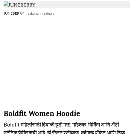
JUNEBERRY
sakal prime deals
Boldfit Women Hoodie
Boldfit महिलांसाठी हिवाळी हूडी मऊ, मॉइश्चर-विकिंग आणि अँटी-
स्टॅटिक फॅब्रिकची आहे. ही रॅग्लन स्लीव्हज, कांगारू पॉकेट आणि रिब्ड