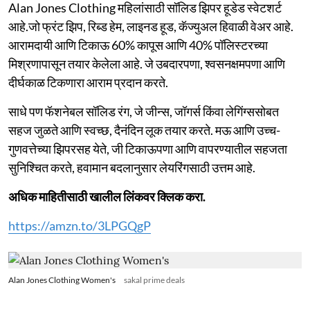
Alan Jones Clothing महिलांसाठी सॉलिड झिपर हूडेड स्वेटशर्ट
आहे.जो फ्रंट झिप, रिब्ड हेम, लाइनड हूड, कॅज्युअल हिवाळी वेअर आहे.
आरामदायी आणि टिकाऊ 60% कापूस आणि 40% पॉलिस्टरच्या
मिश्रणापासून तयार केलेला आहे. जे उबदारपणा, श्वसनक्षमपणा आणि
दीर्घकाळ टिकणारा आराम प्रदान करते.
साधे पण फॅशनेबल सॉलिड रंग, जे जीन्स, जॉगर्स किंवा लेगिंग्ससोबत
सहज जुळते आणि स्वच्छ, दैनंदिन लूक तयार करते. मऊ आणि उच्च-
गुणवत्तेच्या झिपरसह येते, जी टिकाऊपणा आणि वापरण्यातील सहजता
सुनिश्चित करते, हवामान बदलानुसार लेयरिंगसाठी उत्तम आहे.
अधिक माहितीसाठी खालील लिंकवर क्लिक करा.
https://amzn.to/3LPGQgP
Alan Jones Clothing Women's
sakal prime deals