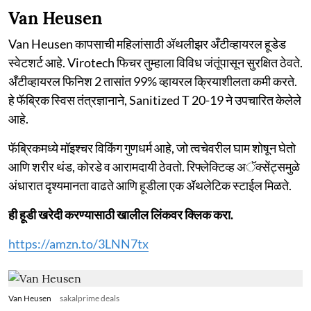
Van Heusen
Van Heusen कापसाची महिलांसाठी अ‍ॅथलीझर अँटीव्हायरल हूडेड
स्वेटशर्ट आहे. Virotech फिचर तुम्हाला विविध जंतूंपासून सुरक्षित ठेवते.
अँटीव्हायरल फिनिश 2 तासांत 99% व्हायरल क्रियाशीलता कमी करते.
हे फॅब्रिक स्विस तंत्रज्ञानाने, Sanitized T 20-19 ने उपचारित केलेले
आहे.
फॅब्रिकमध्ये मॉइश्चर विकिंग गुणधर्म आहे, जो त्वचेवरील घाम शोषून घेतो
आणि शरीर थंड, कोरडे व आरामदायी ठेवतो. रिफ्लेक्टिव्ह अॅक्सेंट्समुळे
अंधारात दृश्यमानता वाढते आणि हूडीला एक अ‍ॅथलेटिक स्टाईल मिळते.
ही हूडी खरेदी करण्यासाठी खालील लिंकवर क्लिक करा.
https://amzn.to/3LNN7tx
Van Heusen
sakalprime deals