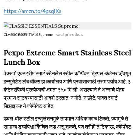
https://amzn.to/4psqiKs
CLASSIC ESSENTIALS Supreme
sakal prime deals
Pexpo Extreme Smart Stainless Steel
Lunch Box
पेक्सपो एक्स्ट्रीम स्मार्ट स्टेनलेस स्टील कॉम्पॅक्ट ट्रिपल-कंटेनर व्हॅक्यूम
इन्सुलेटेड लंच बॉक्स हा कार्यालय आणि प्रवासासाठी उत्तम पर्याय आहे. ३
कंटेनर्सपैकी प्रत्येकाची क्षमता ३५० मि.ली. असल्याने ते अन्नाचे योग्य
प्रमाण साठवण्यासाठी आदर्श ठरतात. न मोठे, न छोटे, फक्त स्मार्ट
डिझाइनमध्ये कॉम्पॅक्ट आहेत.
डबल-वॉल स्टील इन्सुलेशनमुळे तापमान अधिक काळ टिकते, ज्यामुळे ते
सामान्य डब्यांपेक्षा किंचित जड असू शकते, पण तरीही ते टिकाऊ, कॉम्पॅक्ट
आणि दैनंदिन वापरासाठी उत्तम आहे. प्रत्येक कंटेनर एअरटाइट, लीक-