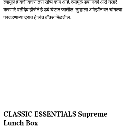
त्यामुळे हे कॅरी करणे तसं सोप्प काम आहे. त्यामुळे डबा नको असे नखरे
करणारे पतीदेव हौसेने हे डबे घेऊन जातील. तुम्हाला अमेझॉन वर चांगल्या
परवडणाऱ्या दरात हे लंच बॉक्स मिळतील.
CLASSIC ESSENTIALS Supreme
Lunch Box