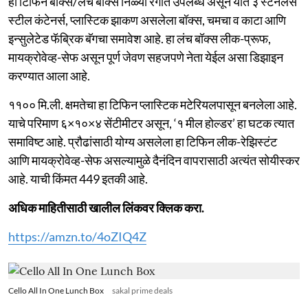
हा टिफिन बॉक्स/लंच बॉक्स निळ्या रंगात उपलब्ध असून यात ३ स्टेनलेस
स्टील कंटेनर्स, प्लास्टिक झाकण असलेला बॉक्स, चमचा व काटा आणि
इन्सुलेटेड फॅब्रिक बॅगचा समावेश आहे. हा लंच बॉक्स लीक-प्रूफ,
मायक्रोवेव्ह-सेफ असून पूर्ण जेवण सहजपणे नेता येईल असा डिझाइन
करण्यात आला आहे.
११०० मि.ली. क्षमतेचा हा टिफिन प्लास्टिक मटेरियलपासून बनलेला आहे.
याचे परिमाण ६×१०×४ सेंटीमीटर असून, ‘१ मील होल्डर’ हा घटक त्यात
समाविष्ट आहे. प्रौढांसाठी योग्य असलेला हा टिफिन लीक-रेझिस्टंट
आणि मायक्रोवेव्ह-सेफ असल्यामुळे दैनंदिन वापरासाठी अत्यंत सोयीस्कर
आहे. याची किंमत 449 इतकी आहे.
अधिक माहितीसाठी खालील लिंकवर क्लिक करा.
https://amzn.to/4oZIQ4Z
Cello All In One Lunch Box
sakal prime deals