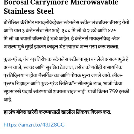
Borosil Carrymore Microwavable
Stainless Steel
बोरोसिल कॅरीमोर मायक्रोवेव्हेबल स्टेनलेस स्टील लंचबॉक्स बॅगसह येतो
आणि यात ३ कंटेनर्सचा सेट आहे. ३०० मि.ली.चे २ डबे आणि ४७५
मि.ली.चा चपाती बॉक्सचे हे डब्बे आहेत. हे कंटेनर्स मायक्रोवेव्ह-सेफ
असल्यामुळे तुम्ही झाकण काढून थेट त्यातच अन्न गरम करू शकता.
फूड-ग्रेड, गंज-प्रतिरोधक स्टेनलेस स्टीलपासून बनलेले असल्यामुळे हे
अन्न ताजे, स्वच्छ आणि सुरक्षित ठेवतात, तसेच कोणतीही रासायनिक
प्रतिक्रिया न होता नैसर्गिक चव आणि पोषक मूल्य जपले जाते. लीक-
प्रूफ डिझाइन आणि फूड-ग्रेड सिलिकॉन सीलमुळे डाळ, भाजी किंवा
सूपसारखे पदार्थ सांडण्याची शक्यता राहत नाही. याची किंमत 759 इतकी
आहे.
हा लंच बॉक्स खरेदी करण्यासाठी खालील लिंकवर क्लिक करा.
https://amzn.to/43JZ8GG