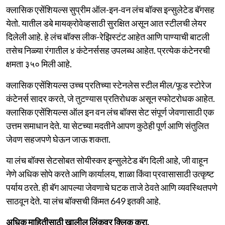
क्लासिक एसेंशियल्स सुप्रीम ऑल-इन-वन लंच बॉक्स इन्सुलेटेड बॅगसह
येतो. यातील डबे मायक्रोवेव्हसाठी सुरक्षित असून आत स्टीलची लेयर
दिलेली आहे. हे लंच बॉक्स लीक-रेझिस्टंट आहेत आणि पाण्याची बाटली
तसेच निळ्या रंगातील ४ कंटेनर्ससह उपलब्ध आहेत. प्रत्येक कंटेनरची
क्षमता ३५० मिली आहे.
क्लासिक एसेंशियल्स उच्च प्रतिच्या स्टेनलेस स्टील मील/फूड स्टोरेज
कंटेनर्स सादर करते, जे तुटण्यास प्रतिरोधक असून स्फोटरोधक आहेत.
क्लासिक एसेंशियल्स ऑल इन वन लंच बॉक्स सेट संपूर्ण जेवणासाठी एक
उत्तम समाधान देते. या सेटच्या मदतीने आपण कुठेही पूर्ण आणि संतुलित
जेवण सहजपणे घेऊन जाऊ शकता.
या लंच बॉक्स सेटसोबत सोयीस्कर इन्सुलेटेड बॅग दिली आहे, जी वाहून
नेणे अधिक सोपे करते आणि कार्यालय, शाळा किंवा प्रवासासाठी उत्कृष्ट
पर्याय ठरते. ही बॅग आपल्या जेवणाचे घटक ताजे ठेवते आणि व्यवस्थितपणे
साठवून देते. या लंच बॉक्सची किंमत 649 इतकी आहे.
अधिक माहितीसाठी खालील लिंकवर क्लिक करा.