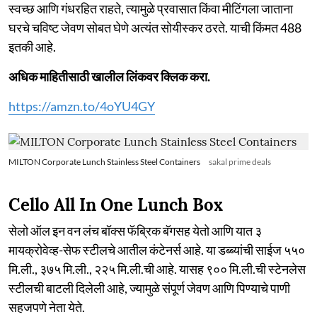
स्वच्छ आणि गंधरहित राहते, त्यामुळे प्रवासात किंवा मीटिंगला जाताना
घरचे चविष्ट जेवण सोबत घेणे अत्यंत सोयीस्कर ठरते. याची किंमत 488
इतकी आहे.
अधिक माहितीसाठी खालील लिंकवर क्लिक करा.
https://amzn.to/4oYU4GY
MILTON Corporate Lunch Stainless Steel Containers
sakal prime deals
Cello All In One Lunch Box
सेलो ऑल इन वन लंच बॉक्स फॅब्रिक बॅगसह येतो आणि यात ३
मायक्रोवेव्ह-सेफ स्टीलचे आतील कंटेनर्स आहे. या डब्ब्यांची साईज ५५०
मि.ली., ३७५ मि.ली., २२५ मि.ली.ची आहे. यासह ९०० मि.ली.ची स्टेनलेस
स्टीलची बाटली दिलेली आहे, ज्यामुळे संपूर्ण जेवण आणि पिण्याचे पाणी
सहजपणे नेता येते.