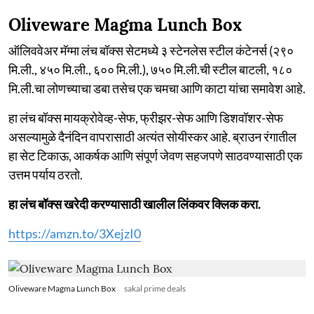
Oliveware Magma Lunch Box
ऑलिववेअर मॅग्मा लंच बॉक्स सेटमध्ये ३ स्टेनलेस स्टील कंटेनर्स (२९०
मि.ली., ४५० मि.ली., ६०० मि.ली.), ७५० मि.ली.ची स्टील बाटली, १८०
मि.ली.चा लोणच्याचा डबा तसेच एक चमचा आणि काटा यांचा समावेश आहे.
हा लंच बॉक्स मायक्रोवेव्ह-सेफ, फ्रीझर-सेफ आणि डिशवॉशर-सेफ
असल्यामुळे दैनंदिन वापरासाठी अत्यंत सोयीस्कर आहे. ब्राउन रंगातील
हा सेट टिकाऊ, आकर्षक आणि संपूर्ण जेवण सहजपणे साठवण्यासाठी एक
उत्तम पर्याय ठरतो.
हा लंच बॉक्स खरेदी करण्यासाठी खालील लिंकवर क्लिक करा.
https://amzn.to/3XejzI0
Oliveware Magma Lunch Box
sakal prime deals