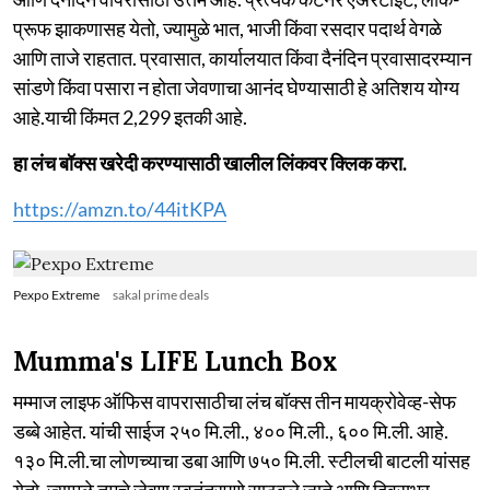
प्रूफ झाकणासह येतो, ज्यामुळे भात, भाजी किंवा रसदार पदार्थ वेगळे
आणि ताजे राहतात. प्रवासात, कार्यालयात किंवा दैनंदिन प्रवासादरम्यान
सांडणे किंवा पसारा न होता जेवणाचा आनंद घेण्यासाठी हे अतिशय योग्य
आहे.याची किंमत 2,299 इतकी आहे.
हा लंच बॉक्स खरेदी करण्यासाठी खालील लिंकवर क्लिक करा.
https://amzn.to/44itKPA
Pexpo Extreme
sakal prime deals
Mumma's LIFE Lunch Box
मम्माज लाइफ ऑफिस वापरासाठीचा लंच बॉक्स तीन मायक्रोवेव्ह-सेफ
डब्बे आहेत. यांची साईज २५० मि.ली., ४०० मि.ली., ६०० मि.ली. आहे.
१३० मि.ली.चा लोणच्याचा डबा आणि ७५० मि.ली. स्टीलची बाटली यांसह
येतो. ज्यामुळे तुमचे जेवण स्वतंत्रपणे साठवले जाते आणि दिवसभर