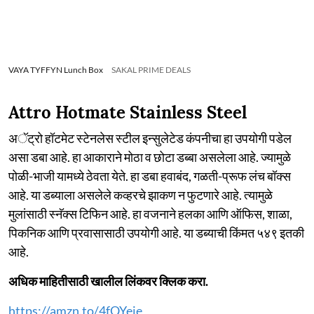
VAYA TYFFYN Lunch Box
SAKAL PRIME DEALS
Attro Hotmate Stainless Steel
अॅट्रो हॉटमेट स्टेनलेस स्टील इन्सुलेटेड कंपनीचा हा उपयोगी पडेल
असा डबा आहे. हा आकाराने मोठा व छोटा डब्बा असलेला आहे. ज्यामुळे
पोळी-भाजी यामध्ये ठेवता येते. हा डबा हवाबंद, गळती-प्रूफ लंच बॉक्स
आहे. या डब्याला असलेले कव्हरचे झाकण न फुटणारे आहे. त्यामुळे
मुलांसाठी स्नॅक्स टिफिन आहे. हा वजनाने हलका आणि ऑफिस, शाळा,
पिकनिक आणि प्रवासासाठी उपयोगी आहे. या डब्याची किंमत ५४९ इतकी
आहे.
अधिक माहितीसाठी खालील लिंकवर क्लिक करा.
https://amzn.to/4fQYeie