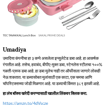
TEC TAVAKKAL Lunch Box
SAKAL PRIME DEALS
Umadiya
उमादिया कंपनीचा हा ३ कप्पे असलेला इन्सुलेटेड डबा आहे. हा आकर्षक
रंगातील आहे. तसेच, हवाबंद, बीपीए-मुक्त डबा, स्टेनलेस स्टीलचा १००%
गळती-प्रूफ डबा आहे. हा डबा मुलेच नाही तर ऑफीसला जाणारे लोकही
नेऊ शकतात. या डब्यासोबत मुलांसाठी एक काटा, एक चमचा आणि
चॉपस्टिक्सच्या जोडी मिळणार आहे. या डब्याची किंमत ३८९ इतकी आहे.
हा लंच बॉक्स खरेदी करण्यासाठी खालील लिंकवर क्लिक करा.
https://amzn.to/4dVscze