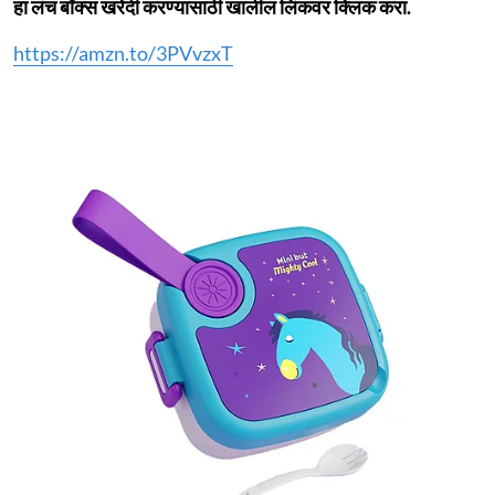
हा लंच बॉक्स खरेदी करण्यासाठी खालील लिंकवर क्लिक करा.
https://amzn.to/3PVvzxT