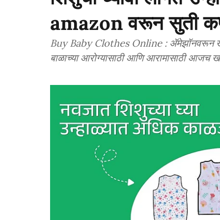
amazon वरून सुती कप
Buy Baby Clothes Online : ॲमेझॉनवरून खास
बाळाच्या आरोग्यासाठी आणि आरामासाठी आजच खर