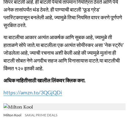
सिपर बाटली आहे. ही बाटली पेयाचे तापमान नियंत्रित ठेवते आणि पेये
अनेक तासांपर्यंत थंड ठेवते. ही पाण्याची बाटली 'फूड ग्रेड'
प्लास्टिकपासून बनलेली आहे, ज्यामुळे तिचा नियमित वापर करणे पूर्णपणे
सुरक्षित ठरते.
या बाटलीचा आकार अत्यंत आकर्षक आणि सुबक आहे, ज्यामुळे ती
हाताळणे सोपे जाते.या बाटलीला एक अत्यंत सोयीस्कर असा 'नेक स्ट्रॅप'
जोडलेला आहे, ज्याची रचनाच अशी केली आहे की ज्यामुळे मुलांना ही
बाटली सोबत नेणे अगदीच सहज आणि विनासायास वाटते.या बाटलीची
किंमत १२० इतकी आहे.
अधिक माहितीसाठी खालील लिंकवर क्लिक करा.
https://amzn.to/3QGjQDi
Milton Kool
SAKAL PRIME DEALS