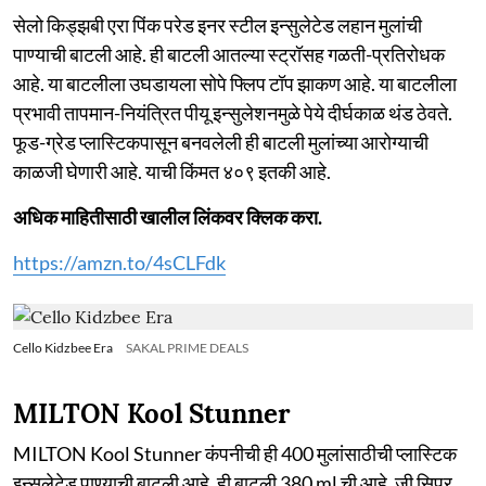
सेलो किड्झबी एरा पिंक परेड इनर स्टील इन्सुलेटेड लहान मुलांची
पाण्याची बाटली आहे. ही बाटली आतल्या स्ट्रॉसह गळती-प्रतिरोधक
आहे. या बाटलीला उघडायला सोपे फ्लिप टॉप झाकण आहे. या बाटलीला
प्रभावी तापमान-नियंत्रित पीयू इन्सुलेशनमुळे पेये दीर्घकाळ थंड ठेवते.
फूड-ग्रेड प्लास्टिकपासून बनवलेली ही बाटली मुलांच्या आरोग्याची
काळजी घेणारी आहे. याची किंमत ४०९ इतकी आहे.
अधिक माहितीसाठी खालील लिंकवर क्लिक करा.
https://amzn.to/4sCLFdk
Cello Kidzbee Era
SAKAL PRIME DEALS
MILTON Kool Stunner
MILTON Kool Stunner कंपनीची ही 400 मुलांसाठीची प्लास्टिक
इन्सुलेटेड पाण्याची बाटली आहे. ही बाटली 380 ml ची आहे. जी सिपर