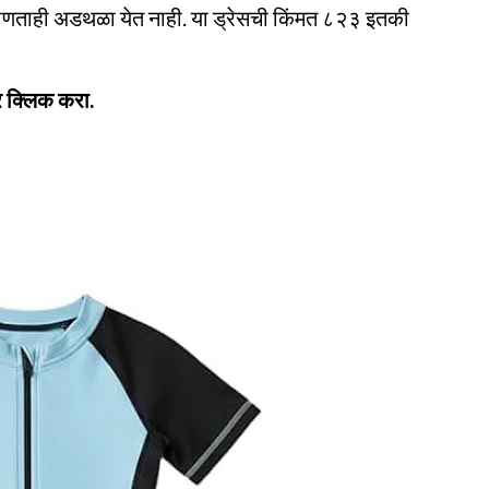
े कोणताही अडथळा येत नाही. या ड्रेसची किंमत ८२३ इतकी
र क्लिक करा.