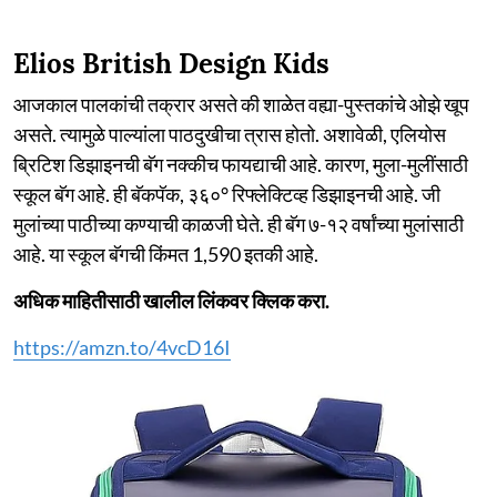
Elios British Design Kids
आजकाल पालकांची तक्रार असते की शाळेत वह्या-पुस्तकांचे ओझे खूप
असते. त्यामुळे पाल्यांला पाठदुखीचा त्रास होतो. अशावेळी, एलियोस
ब्रिटिश डिझाइनची बॅग नक्कीच फायद्याची आहे. कारण, मुला-मुलींसाठी
स्कूल बॅग आहे. ही बॅकपॅक, ३६०° रिफ्लेक्टिव्ह डिझाइनची आहे. जी
मुलांच्या पाठीच्या कण्याची काळजी घेते. ही बॅग ७-१२ वर्षांच्या मुलांसाठी
आहे. या स्कूल बॅगची किंमत 1,590 इतकी आहे.
अधिक माहितीसाठी खालील लिंकवर क्लिक करा.
https://amzn.to/4vcD16I