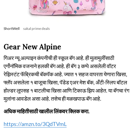
ShortWell
sakal prime deals
Gear New Alpine
गिअर न्यू अल्पाइन कंपनीची ही स्कूल बॅग आहे. ही मुलामुलींसाठी
एर्गोनॉमिक वजनाने हलकी बॅग आहे. ही बॅग ३ कप्पे असलेली वॉटर
रेझिस्टंट फॅब्रिकची बॅकपॅक आहे. ज्यात १ सहज वापरता येणारा खिसा,
फ्लॅप असलेला १ बाजूचा खिसा, पॅडेड एअर मेश बॅक, अँटी-स्लिप बॉटल
होल्डर लूपसह १ बाटलीचा खिसा आणि टिकाऊ झिप आहेत. या बॅगचा रंग
मुलांना आवडेल असा आहे. तसेच ही मळखपाऊ बॅग आहे.
अधिक माहितीसाठी खालील लिंकवर क्लिक करा.
https://amzn.to/3QdTVmL