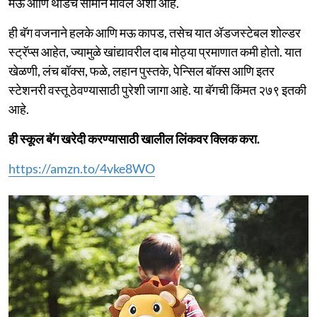
मऊ आणि थोडेच सामान मावेल अशी आहे.
ही बॅग वजनाने हलके आणि मऊ कापड, तसेच यात ॲडजस्टेबल शोल्डर
स्ट्रॅप्स आहेत, ज्यामुळे खांद्यावरील दाब मोठ्या प्रमाणात कमी होतो. यात
खेळणी, लंच बॉक्स, फळे, लहान पुस्तके, पेन्सिल बॉक्स आणि इतर
स्टेशनरी वस्तू ठेवण्यासाठी पुरेशी जागा आहे. या बॅगची किंमत २७९ इतकी
आहे.
ही स्कूल बॅग खरेदी करण्यासाठी खालील लिंकवर क्लिक करा.
https://amzn.to/4vke8WO