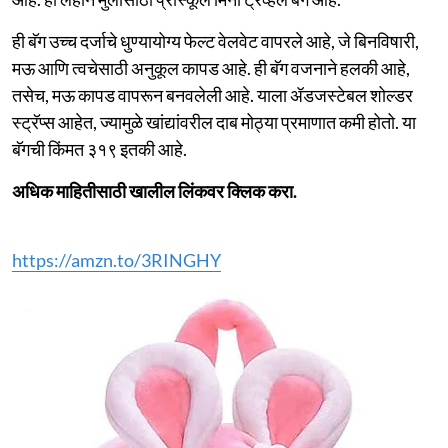
ही बॅग उच्च दर्जाचे धुण्यायोग्य फेल्ट वेलवेट वापरले आहे, जे बिनविषारी,
मऊ आणि त्वचेसाठी अनुकूल कापड आहे. ही बॅग वजनाने हलकी आहे,
तसेच, मऊ कापड वापरून बनवलेली आहे. याला ॲडजस्टेबल शोल्डर
स्ट्रॅप्स आहेत, ज्यामुळे खांद्यांवरील दाब मोठ्या प्रमाणात कमी होतो. या
बॅगची किंमत ३१९ इतकी आहे.
अधिक माहितीसाठी खालील लिंकवर क्लिक करा.
https://amzn.to/3RINGHY