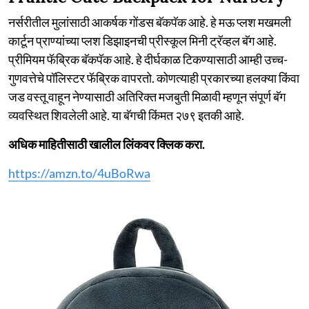
नर्सरीतील मुलांसाठी आकर्षक गोंडस बॅकपॅक आहे. हे मऊ प्लश मखमली
कार्टून प्राण्यांच्या प्लश डिझाइनची प्रीस्कूल मिनी ट्रॅव्हल बॅग आहे.
प्रीमियम फॅब्रिक बॅकपॅक आहे. हे दीर्घकाळ टिकण्यासाठी आम्ही उच्च-
गुणवत्तेचे पॉलिस्टर फॅब्रिक वापरतो. कोणत्याही प्रकारच्या हलक्या किंवा
जड वस्तू वाहून नेण्यासाठी अतिरिक्त मजबुती मिळावी म्हणून संपूर्ण बॅग
व्यवस्थित शिवलेली आहे. या बॅगची किंमत २७९ इतकी आहे.
अधिक माहितीसाठी खालील लिंकवर क्लिक करा.
https://amzn.to/4uBoRwa