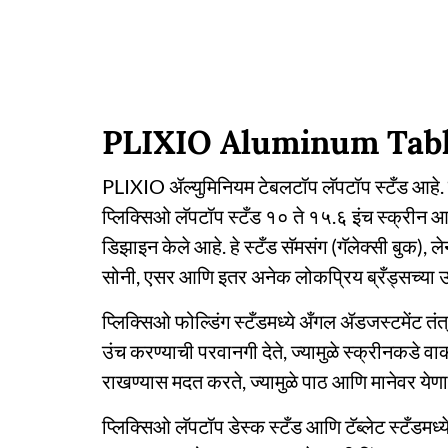
PLIXIO Aluminum Tabl
PLIXIO ॲल्युमिनियम टेबलटॉप लॅपटॉप स्टँड आहे. हे 
प्लिक्सिओ लॅपटॉप स्टँड १० ते १५.६ इंच स्क्रीन 
डिझाइन केले आहे. हे स्टँड सॅमसंग (गॅलेक्सी बुक), 
सोनी, एसर आणि इतर अनेक लोकप्रिय ब्रँड्सच्या
प्लिक्सिओ फोल्डिंग स्टँडमध्ये अँगल ॲडजस्टमेंट तंत्
उंच करण्याची परवानगी देते, ज्यामुळे स्क्रीनकडे व
राखण्यास मदत करते, ज्यामुळे पाठ आणि मानेवर येणार
प्लिक्सिओ लॅपटॉप डेस्क स्टँड आणि टॅब्लेट स्टँडमध्