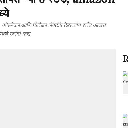
ये
फोल्डेबल आणि पोर्टेबल लॅपटॉप टेबलटॉप स्टँड आजच
्ये खरेदी करा.
R