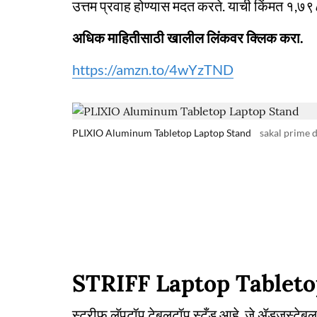
उत्तम प्रवाह होण्यास मदत करते. याची किंमत १,७
अधिक माहितीसाठी खालील लिंकवर क्लिक करा.
https://amzn.to/4wYzTND
PLIXIO Aluminum Tabletop Laptop Stand
sakal prime 
STRIFF Laptop Tableto
स्ट्रीफ लॅपटॉप टेबलटॉप स्टँड आहे. जे ॲडजस्टेबल लॅ