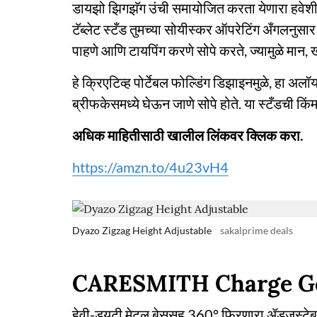
डायझो झिगझॅग उंची समायोजित करता येणारा हवेशी
टॅब्लेट स्टँड तुमच्या सोयीस्कर ऑपरेटिंग अँगलनुस
पाहणे आणि टायपिंग करणे सोपे करते, ज्यामुळे मान, 
हे क्रिएटिव्ह पोर्टेबल फोल्डिंग डिझाइनमुळे, हा अलॉ
ब्रीफकेसमध्ये घेऊन जाणे सोपे होते. या स्टँडची क
अधिक माहितीसाठी खालील लिंकवर क्लिक करा.
https://amzn.to/4u23vH4
Dyazo Zigzag Height Adjustable
sakalprime deals
CARESMITH Charge G
हेवी-ड्यूटी मेटल बेससह 360° फिरणारा ॲडजस्टेबल 