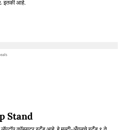
९८ इतकी आहे.
deals
p Stand
पटॉप कॉम्प्युटर स्टँड आहे. हे मल्टी-अँगलचे स्टँड ९ ते