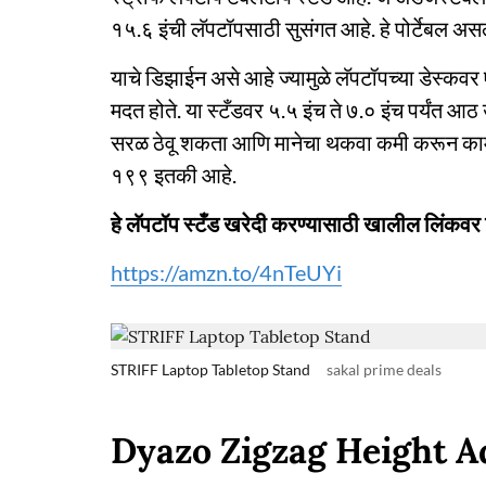
१५.६ इंची लॅपटॉपसाठी सुसंगत आहे. हे पोर्टेबल असल्
याचे डिझाईन असे आहे ज्यामुळे लॅपटॉपच्या डेस्क
मदत होते. या स्टँडवर ५.५ इंच ते ७.० इंच पर्यंत आ
सरळ ठेवू शकता आणि मानेचा थकवा कमी करून काम
१९९ इतकी आहे.
हे लॅपटॉप स्टँड खरेदी करण्यासाठी खालील लिंकवर
https://amzn.to/4nTeUYi
STRIFF Laptop Tabletop Stand
sakal prime deals
Dyazo Zigzag Height A