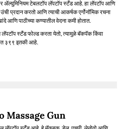
र ॲल्युमिनियम टेबलटॉप लॅपटॉप स्टँड आहे. हा लॅपटॉप आणि
ार उंची प्रदान करतो आणि त्याची आकर्षक एर्गोनॉमिक रचना
खांदे आणि पाठीच्या कण्यातील वेदना कमी होतात.
य लॅपटॉप स्टँड फोल्ड करता येतो, त्यामुळे बॅकपॅक किंवा
िंमत ३९९ इतकी आहे.
o Massage Gun
लॅपटॉप स्टँड आहे. हे मॅकबुक, डेल, एचपी, लेनोवो आणि