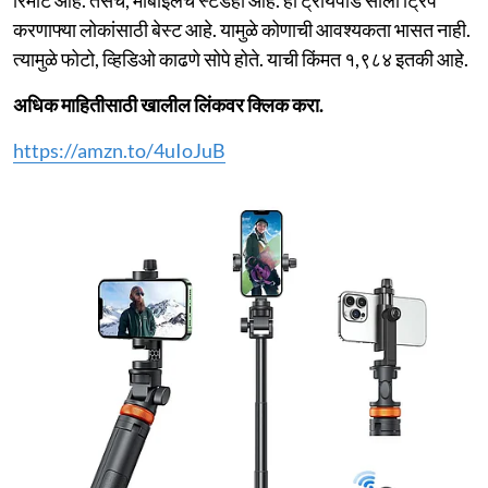
रिमोट आहे. तसेच, मोबाईलचे स्टँडही आहे. हा ट्रायपॉड सोलो ट्रिप
करणाफ्या लोकांसाठी बेस्ट आहे. यामुळे कोणाची आवश्यकता भासत नाही.
त्यामुळे फोटो, व्हिडिओ काढणे सोपे होते. याची किंमत १,९८४ इतकी आहे.
अधिक माहितीसाठी खालील लिंकवर क्लिक करा.
https://amzn.to/4uIoJuB