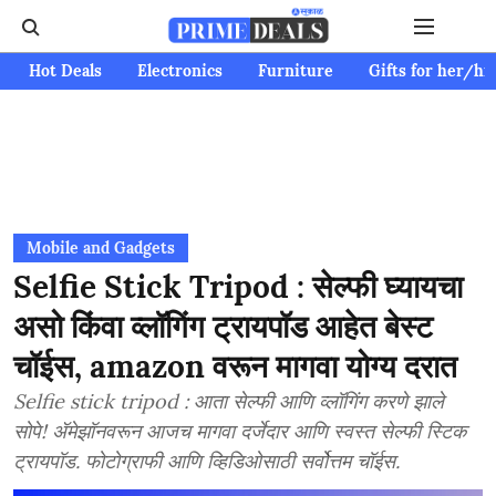
Hot Deals
Electronics
Furniture
Gifts for her/hi
Mobile and Gadgets
Selfie Stick Tripod : सेल्फी घ्यायचा
असो किंवा व्लॉगिंग ट्रायपॉड आहेत बेस्ट
चॉईस, amazon वरून मागवा योग्य दरात
Selfie stick tripod : आता सेल्फी आणि व्लॉगिंग करणे झाले
सोपे! ॲमेझॉनवरून आजच मागवा दर्जेदार आणि स्वस्त सेल्फी स्टिक
ट्रायपॉड. फोटोग्राफी आणि व्हिडिओसाठी सर्वोत्तम चॉईस.