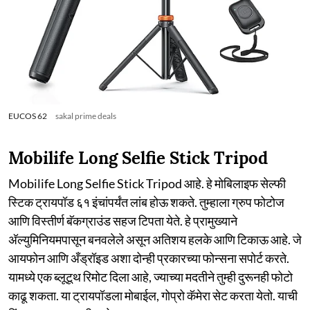
EUCOS 62
sakal prime deals
Mobilife Long Selfie Stick Tripod
Mobilife Long Selfie Stick Tripod आहे. हे मोबिलाइफ सेल्फी
स्टिक ट्रायपॉड ६१ इंचांपर्यंत लांब होऊ शकते. तुम्हाला ग्रुप फोटोज
आणि विस्तीर्ण बॅकग्राउंड सहज टिपता येते. हे प्रामुख्याने
अ‍ॅल्युमिनियमपासून बनवलेले असून अतिशय हलके आणि टिकाऊ आहे. जे
आयफोन आणि अँड्रॉइड अशा दोन्ही प्रकारच्या फोन्सना सपोर्ट करते.
यामध्ये एक ब्लूटूथ रिमोट दिला आहे, ज्याच्या मदतीने तुम्ही दुरूनही फोटो
काढू शकता. या ट्रायपॉडला मोबाईल, गोप्रो कॅमेरा सेट करता येतो. याची