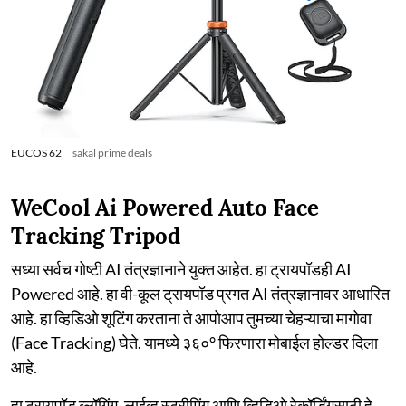
EUCOS 62
sakal prime deals
WeCool Ai Powered Auto Face
Tracking Tripod
सध्या सर्वच गोष्टी AI तंत्रज्ञानाने युक्त आहेत. हा ट्रायपॉडही AI
Powered आहे. हा वी-कूल ट्रायपॉड प्रगत AI तंत्रज्ञानावर आधारित
आहे. हा व्हिडिओ शूटिंग करताना ते आपोआप तुमच्या चेहऱ्याचा मागोवा
(Face Tracking) घेते. यामध्ये ३६०° फिरणारा मोबाईल होल्डर दिला
आहे.
हा ट्रायपॉड व्लॉगिंग, लाईव्ह स्ट्रीमिंग आणि व्हिडिओ रेकॉर्डिंगसाठी हे