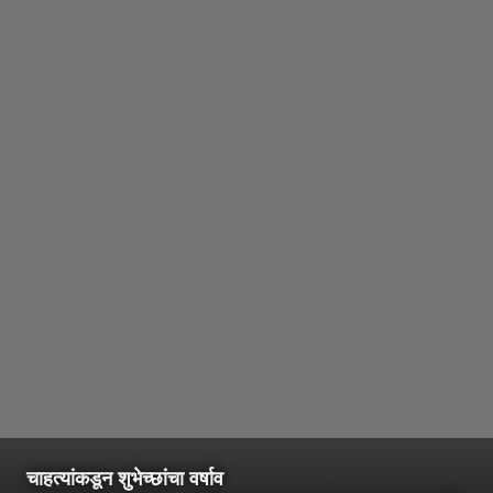
चाहत्यांकडून शुभेच्छांचा वर्षाव