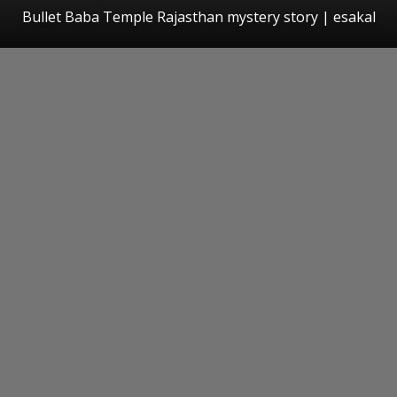
Bullet Baba Temple Rajasthan mystery story
|
esakal