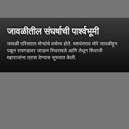
जावळीतील संघर्षाची पार्श्वभूमी
जावळी परिसरात मोऱ्यांचे वर्चस्व होते. यशवंतराव मोरे जावळीहून
पळून रायगडावर जाऊन स्थिरावले आणि तेथून शिवाजी
महाराजांना त्रास देण्यास सुरुवात केली.