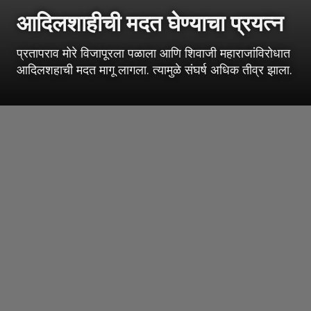
आदिलशाहीची मदत घेण्याचा प्रयत्न
प्रतापराव मोरे विजापूरला पळाला आणि शिवाजी महाराजांविरोधात
आदिलशहाची मदत मागू लागला. त्यामुळे संघर्ष अधिक तीव्र झाला.