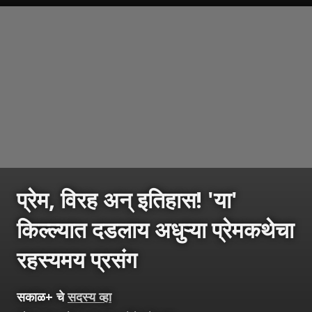
प्रेम, विरह अन् इतिहास! 'या'
किल्ल्यात दडलाय अधुऱ्या प्रेमकथेचा
रहस्यमय प्रसंग
सकाळ+ चे
सदस्य व्हा