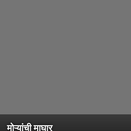
मोऱ्यांची माघार