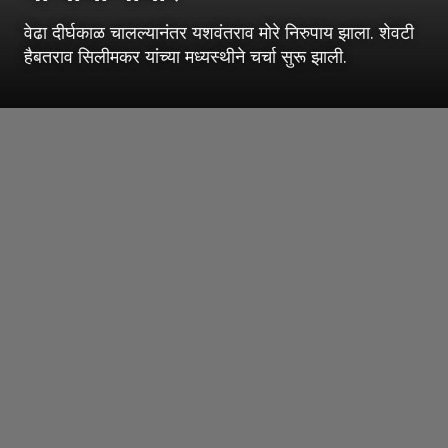
वेढा दीर्घकाळ चालल्यानंतर यशवंतराव मोरे निरुपाय झाला. शेवटी
हैबतराव सिलीमकर यांच्या मध्यस्थीने चर्चा सुरू झाली.