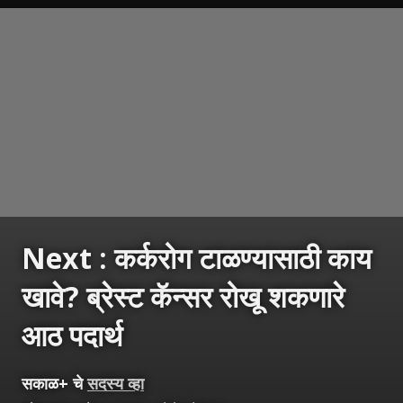
Next : कर्करोग टाळण्यासाठी काय
खावे? ब्रेस्ट कॅन्सर रोखू शकणारे
आठ पदार्थ
सकाळ+ चे
सदस्य व्हा