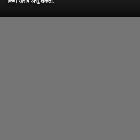
किंवा खराब असू शकतो.