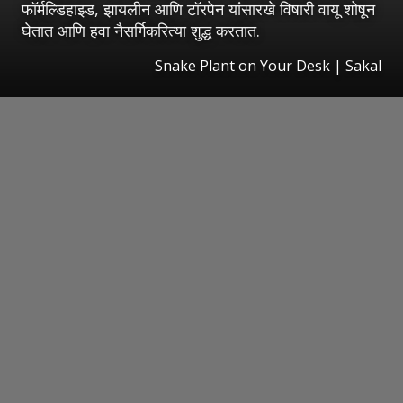
फॉर्मल्डिहाइड, झायलीन आणि टॉरपेन यांसारखे विषारी वायू शोषून
घेतात आणि हवा नैसर्गिकरित्या शुद्ध करतात.
Snake Plant on Your Desk
|
Sakal