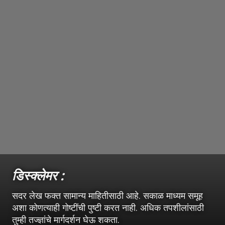
डिस्क्लेमर :
सदर लेख फक्त सामान्य माहितीसाठी आहे. सकाळ माध्यम समूह
अशा कोणत्याही गोष्टींची पुष्टी करत नाही. अधिक तपशीलांसाठी
तुम्ही तज्ज्ञांचे मार्गदर्शन घेऊ शकता.