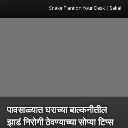
Snake Plant on Your Desk
|
Sakal
पावसाळ्यात घराच्या बाल्कनीतील
झाडं निरोगी ठेवण्याच्या सोप्या टिप्स