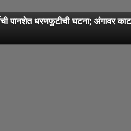
ंपूर्वीची पानशेत धरणफुटीची घटना; अंगावर क