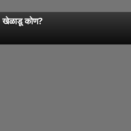
६ खेळाडू कोण?