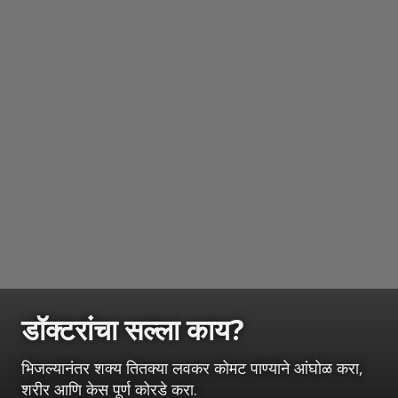
डॉक्टरांचा सल्ला काय?
भिजल्यानंतर शक्य तितक्या लवकर कोमट पाण्याने आंघोळ करा,
शरीर आणि केस पूर्ण कोरडे करा.