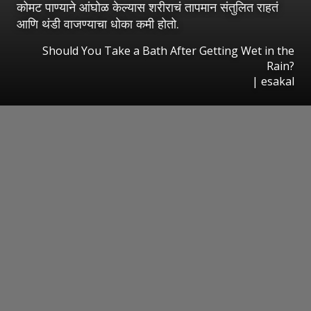
कोमट पाण्याने आंघोळ केल्यास शरीराचं तापमान संतुलित राहतं
आणि थंडी वाजण्याचा धोका कमी होतो.
Should You Take a Bath After Getting Wet in the
Rain?
|
esakal