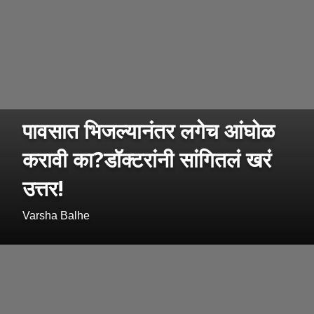
पावसात भिजल्यानंतर लगेच आंघोळ
करावी का?डॉक्टरांनी सांगितलं खरं
उत्तर!
Varsha Balhe