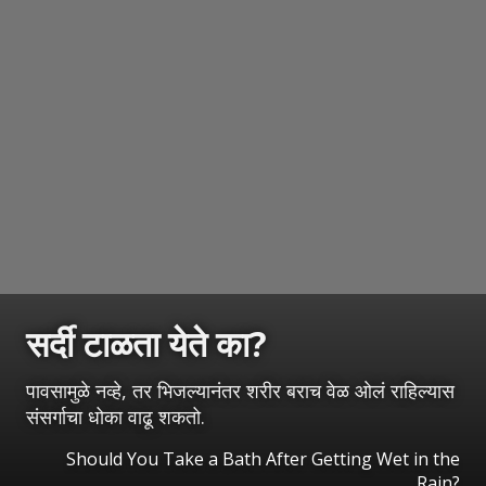
सर्दी टाळता येते का?
पावसामुळे नव्हे, तर भिजल्यानंतर शरीर बराच वेळ ओलं राहिल्यास
संसर्गाचा धोका वाढू शकतो.
Should You Take a Bath After Getting Wet in the
Rain?