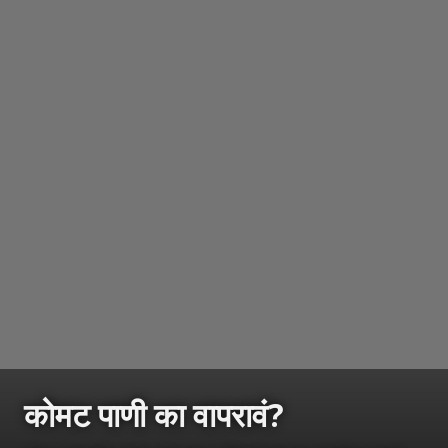
कोमट पाणी का वापरावं?