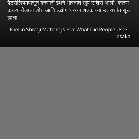
पेट्रोलियमपासून बनणारी इंधने भारतात खूप उशिरा आली, कारण
कच्च्या तेलाचा शोध आणि उद्योग १९व्या शतकाच्या उत्तरार्धात सुरू
झाला.
Fuel in Shivaji Maharaj’s Era: What Did People Use?
|
esakal