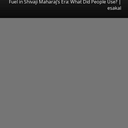
Fuel in Shivaji Maharaj’s Era: What Did People Use?
|
esakal