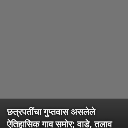
छत्रपतींचा गुप्तवास असलेले
ऐतिहासिक गाव समोर; वाडे, तलाव