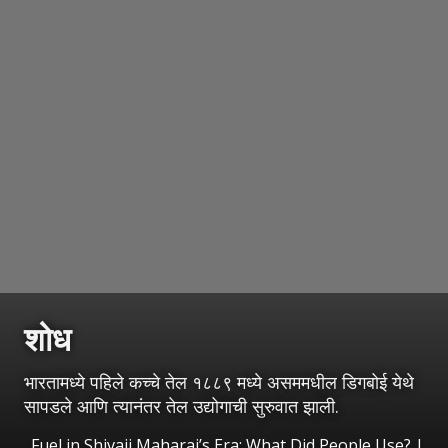
शोध
भारतामध्ये पहिले कच्चे तेल १८८९ मध्ये असममधील डिगबोई येथे
सापडले आणि त्यानंतर तेल उद्योगाची सुरुवात झाली.
Fuel in Shivaji Maharaj’s Era: What Did People Use?
|