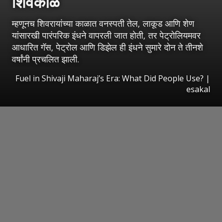
शिवकाळ
म्हणूनच शिवरायांच्या काळात वनस्पती तेल, लाकूड आणि शेण
यांसारखी पारंपरिक इंधने वापरली जात होती, तर पेट्रोलियमवर
आधारित गॅस, पेट्रोल आणि डिझेल ही इंधने सुमारे दोन ते तीनशे
वर्षांनी प्रचलित झाली.
Fuel in Shivaji Maharaj’s Era: What Did People Use?
|
esakal