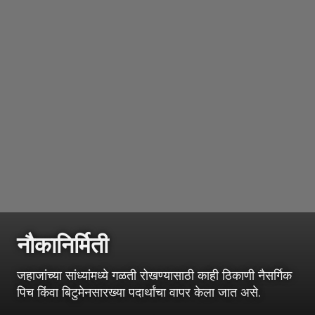
नौकानिर्मिती
जहाजांच्या सांध्यांमध्ये गळती रोखण्यासाठी काही ठिकाणी नैसर्गिक
पिच किंवा बिटुमेनसारख्या पदार्थांचा वापर केला जात असे.