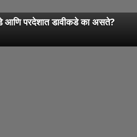
कडे आणि परदेशात डावीकडे का असते?