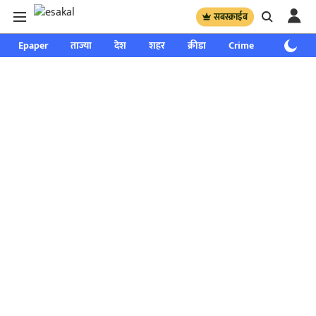
सबस्क्राईब
Epaper
ताज्या
देश
शहर
क्रीडा
Crime
साप्ताहिक