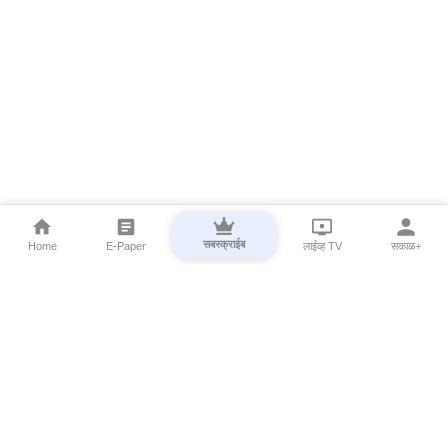
सबस्क्राईब
Home
E-Paper
लाईव्ह TV
सकाळ+
⌄
Marathi News