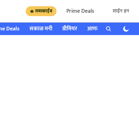
Prime Deals
साईन इन
सबस्क्राईब
me Deals
सकाळ मनी
प्रीमियर
आणखी
राशी भविष्य