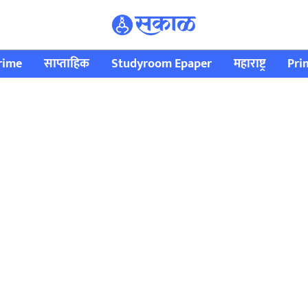
rime
साप्ताहिक
Studyroom Epaper
महाराष्ट्र
Pri