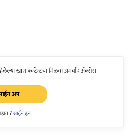
ेल्या खास कन्टेन्टचा मिळवा अमर्याद ॲक्सेस
साईन अप
आहात ?
साईन इन