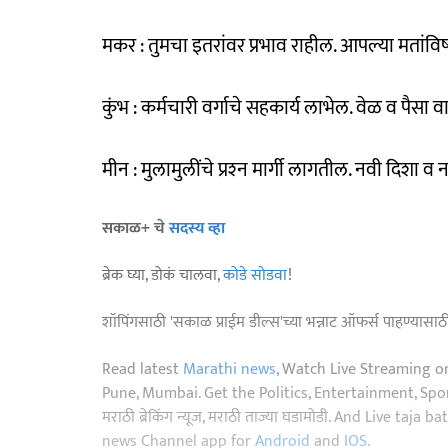
मकर : तुमचा इतरांवर प्रभाव राहील. आपल्या मतांवि
कुंभ : कर्मचारी वर्गाचे सहकार्य लाभेल. वेळ व पैसा 
मीन : मुलामुलींचे प्रश्‍न मार्गी लागतील. नवी दिशा व 
सकाळ+ चे
सदस्य व्हा
ब्रेक घ्या, डोकं चालवा,
कोडे सोडवा
!
शॉपिंगसाठी 'सकाळ प्राईम डील्स'च्या भन्नाट ऑफर्स पाहण्यासा
Read latest
Marathi news
, Watch Live Streaming o
Pune, Mumbai. Get the Politics, Entertainment, Sports
मराठी ब्रेकिंग न्यूज, मराठी ताज्या घडामोडी. And Live t
news Channel app for
Android
and
IOS
.