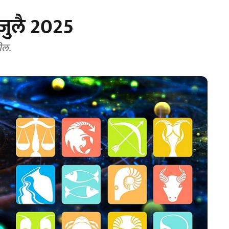
जुलै 2025
ील.