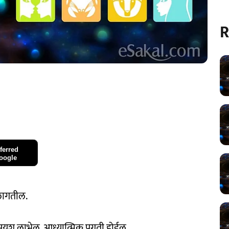
R
ferred
oogle
 लागतील.
सुयश लाभेल. आध्यात्मिक प्रगती होईल.