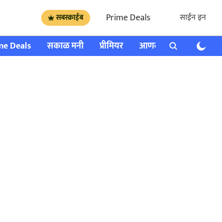
Prime Deals
साईन इन
सबस्क्राईब
me Deals
सकाळ मनी
प्रीमियर
आणखी
राशी भविष्य