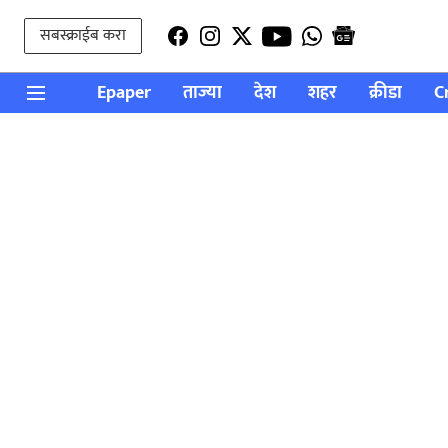
सबस्क्राईब करा
Epaper
ताज्या
देश
शहर
क्रीडा
C