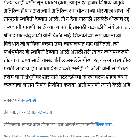
गेल्या काही वर्षांपासून घातला होता, त्यातून १८ हजार शिक्षक यामुळे
अतिरिक्त होणार असल्याने अतिरिक्त समायोजनाच्या धोरणाला सध्या जी
तात्पुरती स्थगिती देण्यात आली, ती न देता यासाठी असलेले धोरणच रद्द
करण्याची मागणी मराठीच्या व्यापक हितासाठी चळवळीचे संयोजक डॉ.
श्रीपाद भालचंद्र जोशी यांनी केली आहे. शिक्षकांच्या समायोजनाच्या
विरोधात जी याचिका करून उच्च न्यायालयात दाद मागितली; त्या
पार्श्वभूमीवर ही स्थगिती देण्यात आली असली तरी त्यावर कायमस्वरूपी
तोडगा काढण्यासाठी यासंदर्भातील असलेले धोरण रद्द करून राज्यातील
मराठी शाळांचे हित जपता येऊ शकते, असेही डॉ. जोशी यांनी सांगितले.
तसेच या पार्श्वभूमीवर शासनाने पटसंख्येच्या कारणावरून शाळा बंद न
करण्याचा शासन निर्णय निर्गमित करावा, अशी मागणी त्यांनी केली आहे.
सकाळ+ चे
सदस्य व्हा
ब्रेक घ्या, डोकं चालवा,
कोडे सोडवा
!
शॉपिंगसाठी 'सकाळ प्राईम डील्स'च्या भन्नाट ऑफर्स पाहण्यासाठी
क्लिक करा
.
Read latest
Marathi news
, Watch Live Streaming on Esakal and