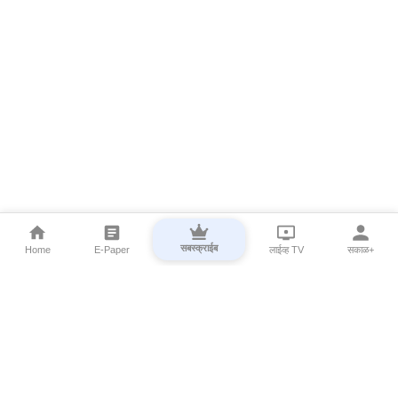
सबस्क्राईब
Home
E-Paper
लाईव्ह TV
सकाळ+